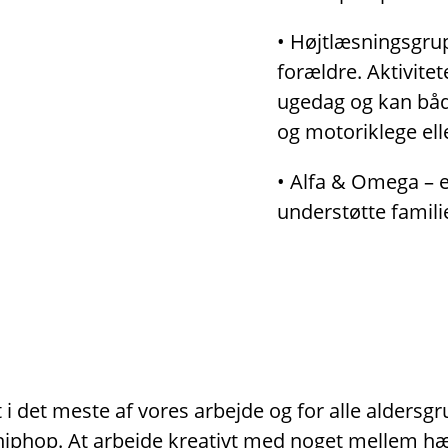
• Højtlæsningsgrup
forældre. Aktivitet
ugedag og kan både
og motoriklege ell
• Alfa & Omega – er
understøtte famili
i det meste af vores arbejde og for alle aldersg
er hiphop. At arbejde kreativt med noget mellem 