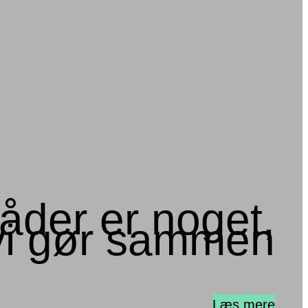
åder er noget,
vi gør sammen
Læs mere