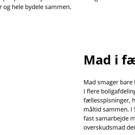
r og hele bydele sammen.
Mad i f
Mad smager bare be
I flere boligafdeli
fællesspisninger,
måltid sammen. I 
fast samarbejde 
overskudsmad der