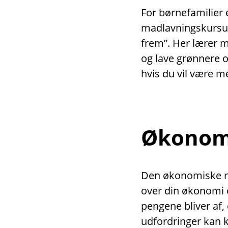
For børnefamilier 
madlavningskursus
frem”. Her lærer 
og lave grønnere 
hvis du vil være m
Økonomi
Den økonomiske rå
over din økonomi o
pengene bliver af,
udfordringer kan 