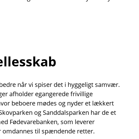
ællesskab
dre når vi spiser det i hyggeligt samvær.
nger afholder egangerede frivillige
 hvor beboere mødes og nyder et lækkert
Skovparken og Sanddalsparken har de et
med Fødevarebanken, som leverer
 omdannes til spændende retter.