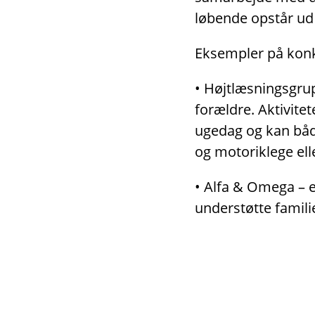
løbende opstår ud 
Eksempler på konkr
• Højtlæsningsgrup
forældre. Aktivitet
ugedag og kan både
og motoriklege ell
• Alfa & Omega – er
understøtte famili