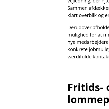
vejledning, der hjæ
Sammen afdækker v
klart overblik og 
Derudover afholder
mulighed for at m
nye medarbejdere
konkrete jobmulig
værdifulde kontakt
Fritids-
lommep