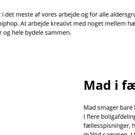
i det meste af vores arbejde og for alle aldersg
er hiphop. At arbejde kreativt med noget mellem 
r og hele bydele sammen.
Mad i f
Mad smager bare be
I flere boligafdeli
fællesspisninger,
måltid sammen. I 