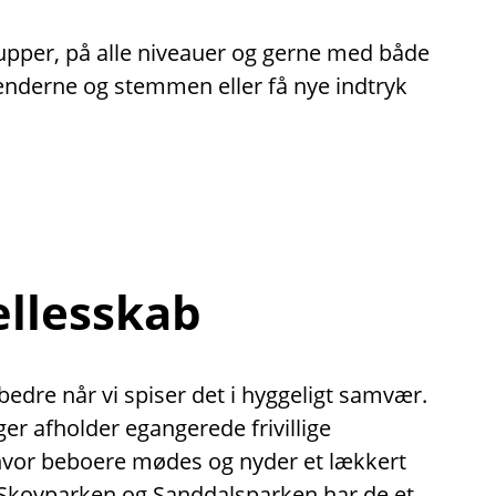
rupper, på alle niveauer og gerne med både
hænderne og stemmen eller få nye indtryk
ællesskab
dre når vi spiser det i hyggeligt samvær.
nger afholder egangerede frivillige
 hvor beboere mødes og nyder et lækkert
Skovparken og Sanddalsparken har de et