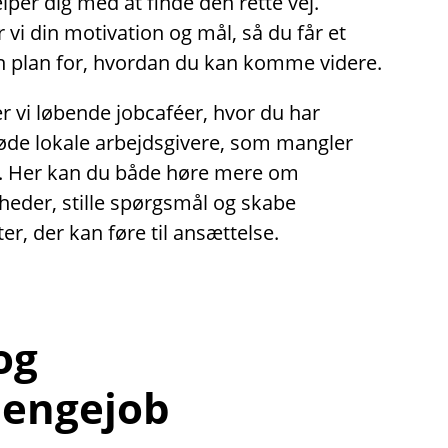
lper dig med at finde den rette vej.
i din motivation og mål, så du får et
en plan for, hvordan du kan komme videre.
 vi løbende jobcaféer, hvor du har
øde lokale arbejdsgivere, som mangler
. Her kan du både høre mere om
heder, stille spørgsmål og skabe
er, der kan føre til ansættelse.
 og
engejob