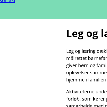
Kontakt
Leg og 
Leg og læring dække
målrettet børnefami
giver børn og fami
oplevelser sammen
hjemme i familiern
Aktiviteterne unde
forløb, som kører 
samarbejde med dag