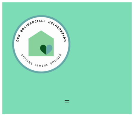
Spring
til
indhold