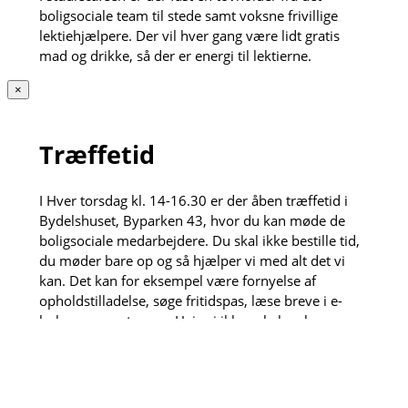
boligsociale team til stede samt voksne frivillige
lektiehjælpere. Der vil hver gang være lidt gratis
mad og drikke, så der er energi til lektierne.
×
Træffetid
I Hver torsdag kl. 14-16.30 er der åben træffetid i
Bydelshuset, Byparken 43, hvor du kan møde de
boligsociale medarbejdere. Du skal ikke bestille tid,
du møder bare op og så hjælper vi med alt det vi
kan. Det kan for eksempel være fornyelse af
opholdstilladelse, søge fritidspas, læse breve i e-
boks og meget mere. Hvis vi ikke selv kan løse
opgaven henviser vi gerne videre til vores dygtige
samarbejdspartnere.
Den anden torsdag hver måned kl. 13:30-15 kan du