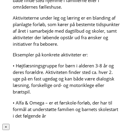
både finde sted hjemme i familierne eller i
områdernes fælleshuse.
Aktiviteterne under leg og læring er en blanding af
planlagte forløb, som kører på bestemte tidspunkter
af året i samarbejde med dagtilbud og skoler, samt
aktiviteter der løbende opstår ud fra ønsker og
initiativer fra beboere.
Eksempler på konkrete aktiviteter er:
• Højtlæsningsgruppe for børn i alderen 3-8 år og
deres forældre. Aktiviteten finder sted ca. hver 2.
uge på en fast ugedag og kan både være dialogisk
læsning, forskellige ord- og motoriklege eller
brætspil.
• Alfa & Omega – er et førskole-forløb, der har til
formål at understøtte familien og barnets skolestart
i det følgende år
×