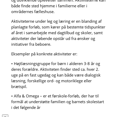
og udviklende oplevelser sammen. Aktiviteterne kan
både finde sted hjemme i familierne eller i
områdernes fælleshuse.
Aktiviteterne under leg og læring er en blanding af
planlagte forløb, som kører på bestemte tidspunkter
af året i samarbejde med dagtilbud og skoler, samt
aktiviteter der løbende opstår ud fra ønsker og
initiativer fra beboere.
Eksempler på konkrete aktiviteter er:
• Højtlæsningsgruppe for børn i alderen 3-8 år og
deres forældre. Aktiviteten finder sted ca. hver 2.
uge på en fast ugedag og kan både være dialogisk
læsning, forskellige ord- og motoriklege eller
brætspil.
• Alfa & Omega – er et førskole-forløb, der har til
formål at understøtte familien og barnets skolestart
i det følgende år