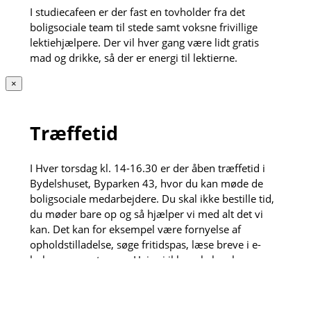
I studiecafeen er der fast en tovholder fra det
boligsociale team til stede samt voksne frivillige
lektiehjælpere. Der vil hver gang være lidt gratis
mad og drikke, så der er energi til lektierne.
×
Træffetid
I Hver torsdag kl. 14-16.30 er der åben træffetid i
Bydelshuset, Byparken 43, hvor du kan møde de
boligsociale medarbejdere. Du skal ikke bestille tid,
du møder bare op og så hjælper vi med alt det vi
kan. Det kan for eksempel være fornyelse af
opholdstilladelse, søge fritidspas, læse breve i e-
boks og meget mere. Hvis vi ikke selv kan løse
opgaven henviser vi gerne videre til vores dygtige
samarbejdspartnere.