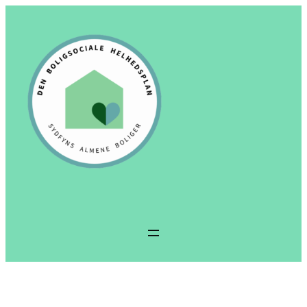
Spring
til
indhold