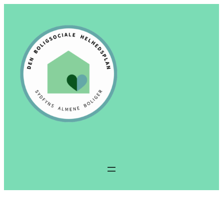
Spring
til
indhold