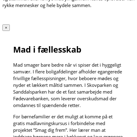
rykke mennesker og hele bydele sammen.
×
Mad i fællesskab
Mad smager bare bedre når vi spiser det i hyggeligt
samvær. I flere boligafdelinger afholder egangerede
frivillige fællesspisninger, hvor beboere mødes og
nyder et lækkert måltid sammen. I Skovparken og
Sanddalsparken har de et fast samarbejde med
Fødevarebanken, som leverer overskudsmad der
omdannes til spændende retter.
For børnefamilier er det muligt at komme på et
gratis madlavningskursus i forbindelse med
projektet ”Smag dig frem”. Her lærer man at
inddrage børnene mere i køkkenet og lave grønnere