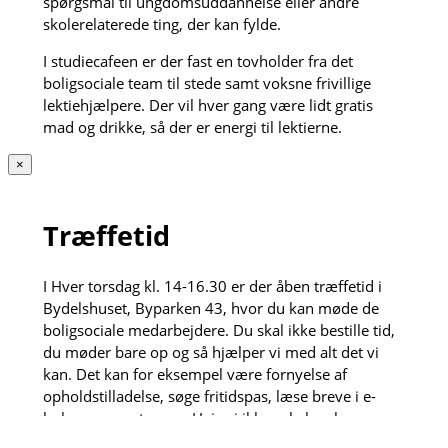
spørgsmål til ungdomsuddannelse eller andre
skolerelaterede ting, der kan fylde.
I studiecafeen er der fast en tovholder fra det
boligsociale team til stede samt voksne frivillige
lektiehjælpere. Der vil hver gang være lidt gratis
mad og drikke, så der er energi til lektierne.
×
Træffetid
I Hver torsdag kl. 14-16.30 er der åben træffetid i
Bydelshuset, Byparken 43, hvor du kan møde de
boligsociale medarbejdere. Du skal ikke bestille tid,
du møder bare op og så hjælper vi med alt det vi
kan. Det kan for eksempel være fornyelse af
opholdstilladelse, søge fritidspas, læse breve i e-
boks og meget mere. Hvis vi ikke selv kan løse
opgaven henviser vi gerne videre til vores dygtige