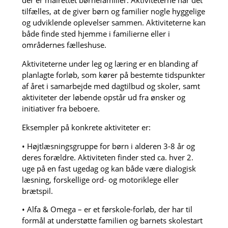
der er målrettet børnefamilier. Aktiviteterne har det
tilfælles, at de giver børn og familier nogle hyggelige
og udviklende oplevelser sammen. Aktiviteterne kan
både finde sted hjemme i familierne eller i
områdernes fælleshuse.
Aktiviteterne under leg og læring er en blanding af
planlagte forløb, som kører på bestemte tidspunkter
af året i samarbejde med dagtilbud og skoler, samt
aktiviteter der løbende opstår ud fra ønsker og
initiativer fra beboere.
Eksempler på konkrete aktiviteter er:
• Højtlæsningsgruppe for børn i alderen 3-8 år og
deres forældre. Aktiviteten finder sted ca. hver 2.
uge på en fast ugedag og kan både være dialogisk
læsning, forskellige ord- og motoriklege eller
brætspil.
• Alfa & Omega – er et førskole-forløb, der har til
formål at understøtte familien og barnets skolestart