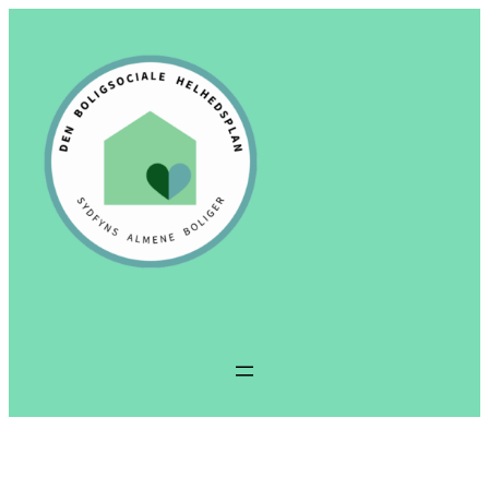
Spring
til
indhold