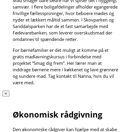
Mad smager bare bedre når vi spiser det i hyggeligt
samvær. I flere boligafdelinger afholder egangerede
frivillige fællesspisninger, hvor beboere mødes og
nyder et lækkert måltid sammen. I Skovparken og
Sanddalsparken har de et fast samarbejde med
Fødevarebanken, som leverer overskudsmad der
omdannes til spændende retter.
For børnefamilier er det muligt at komme på et
gratis madlavningskursus i forbindelse med
projektet ”Smag dig frem”. Her lærer man at
inddrage børnene mere i køkkenet og lave grønnere
og sundere mad. Tag kontakt til Nanna, hvis du vil
være med.
×
Økonomisk rådgivning
Den økonomiske rådgiver kan hjælpe med at skabe