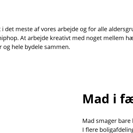
i det meste af vores arbejde og for alle aldersg
er hiphop. At arbejde kreativt med noget mellem 
r og hele bydele sammen.
Mad i f
Mad smager bare be
I flere boligafdeli