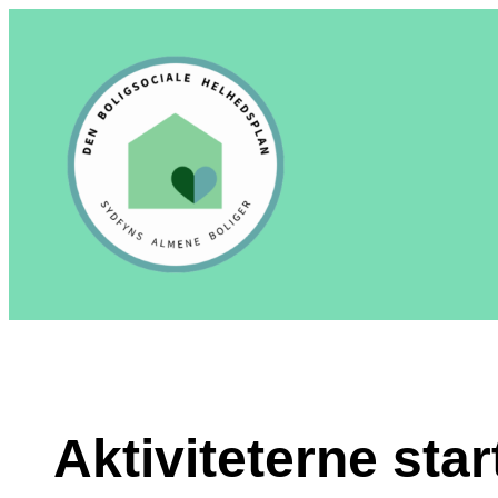
Spring
til
indhold
Aktiviteterne star