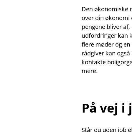
Den økonomiske rå
over din økonomi o
pengene bliver af,
udfordringer kan 
flere møder og en
rådgiver kan også 
kontakte boligor
mere.
På vej i
Står du uden job el