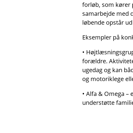
forløb, som kører 
samarbejde med dag
løbende opstår ud 
Eksempler på konkr
• Højtlæsningsgrup
forældre. Aktivitet
ugedag og kan både
og motoriklege ell
• Alfa & Omega – er
understøtte famili