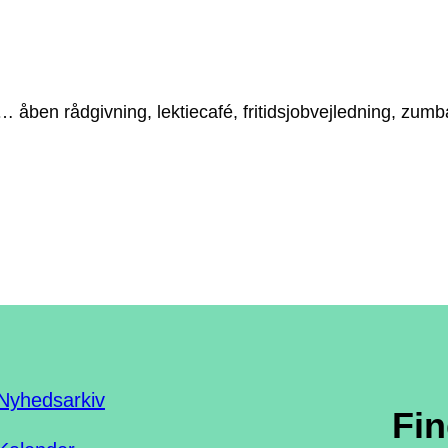
n … åben rådgivning, lektiecafé, fritidsjobvejledning, zu
Nyhedsarkiv
Fi