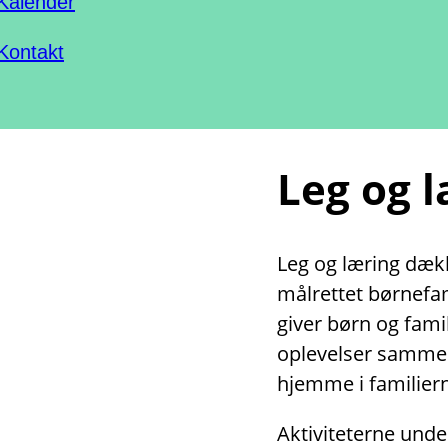
Kalender
Kontakt
Leg og 
Leg og læring dække
målrettet børnefami
giver børn og fami
oplevelser sammen
hjemme i familiern
Aktiviteterne unde