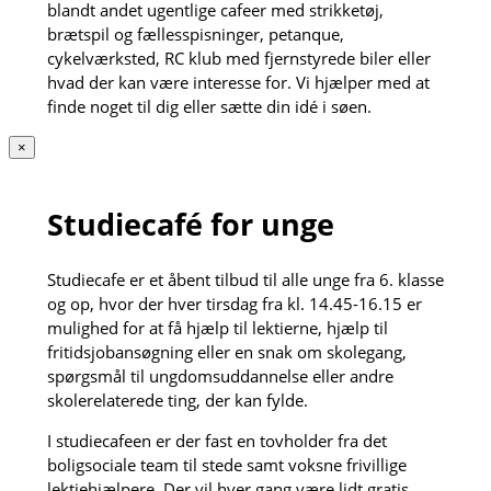
blandt andet ugentlige cafeer med strikketøj,
brætspil og fællesspisninger, petanque,
cykelværksted, RC klub med fjernstyrede biler eller
hvad der kan være interesse for. Vi hjælper med at
finde noget til dig eller sætte din idé i søen.
×
Studiecafé for unge
Studiecafe er et åbent tilbud til alle unge fra 6. klasse
og op, hvor der hver tirsdag fra kl. 14.45-16.15 er
mulighed for at få hjælp til lektierne, hjælp til
fritidsjobansøgning eller en snak om skolegang,
spørgsmål til ungdomsuddannelse eller andre
skolerelaterede ting, der kan fylde.
I studiecafeen er der fast en tovholder fra det
boligsociale team til stede samt voksne frivillige
lektiehjælpere. Der vil hver gang være lidt gratis