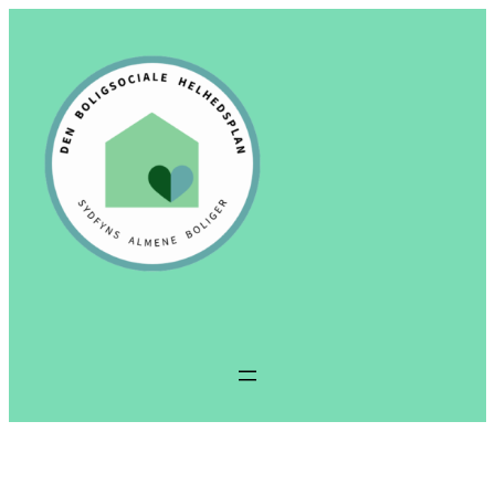
Spring
til
indhold