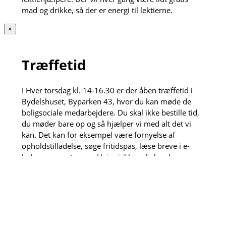
mad og drikke, så der er energi til lektierne.
×
Træffetid
I Hver torsdag kl. 14-16.30 er der åben træffetid i
Bydelshuset, Byparken 43, hvor du kan møde de
boligsociale medarbejdere. Du skal ikke bestille tid,
du møder bare op og så hjælper vi med alt det vi
kan. Det kan for eksempel være fornyelse af
opholdstilladelse, søge fritidspas, læse breve i e-
boks og meget mere. Hvis vi ikke selv kan løse
opgaven henviser vi gerne videre til vores dygtige
samarbejdspartnere.
Den anden torsdag hver måned kl. 13:30-15 kan du
også få et sundhedstjek af de fremskudte
sygeplejersker, der sidder klar til måle blodtryk, veje