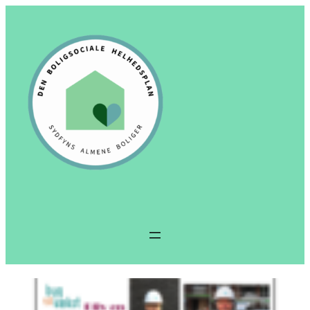
Spring
til
indhold