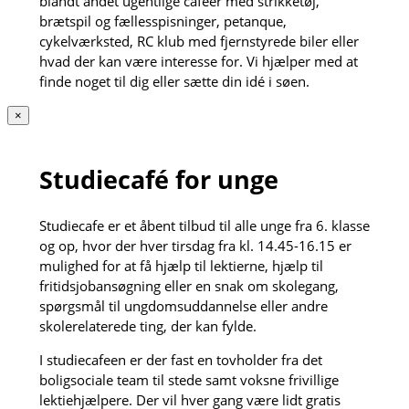
blandt andet ugentlige cafeer med strikketøj,
brætspil og fællesspisninger, petanque,
cykelværksted, RC klub med fjernstyrede biler eller
hvad der kan være interesse for. Vi hjælper med at
finde noget til dig eller sætte din idé i søen.
×
Studiecafé for unge
Studiecafe er et åbent tilbud til alle unge fra 6. klasse
og op, hvor der hver tirsdag fra kl. 14.45-16.15 er
mulighed for at få hjælp til lektierne, hjælp til
fritidsjobansøgning eller en snak om skolegang,
spørgsmål til ungdomsuddannelse eller andre
skolerelaterede ting, der kan fylde.
I studiecafeen er der fast en tovholder fra det
boligsociale team til stede samt voksne frivillige
lektiehjælpere. Der vil hver gang være lidt gratis