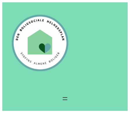
Spring
til
indhold