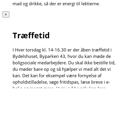
mad og drikke, så der er energi til lektierne.
×
Træffetid
I Hver torsdag kl. 14-16.30 er der åben træffetid i
Bydelshuset, Byparken 43, hvor du kan møde de
boligsociale medarbejdere. Du skal ikke bestille tid,
du møder bare op og så hjælper vi med alt det vi
kan. Det kan for eksempel være fornyelse af
opholdstilladelse, søge fritidspas, læse breve i e-
boks og meget mere. Hvis vi ikke selv kan løse
opgaven henviser vi gerne videre til vores dygtige
samarbejdspartnere.
Den anden torsdag hver måned kl. 13:30-15 kan du
også få et sundhedstjek af de fremskudte
sygeplejersker, der sidder klar til måle blodtryk, veje