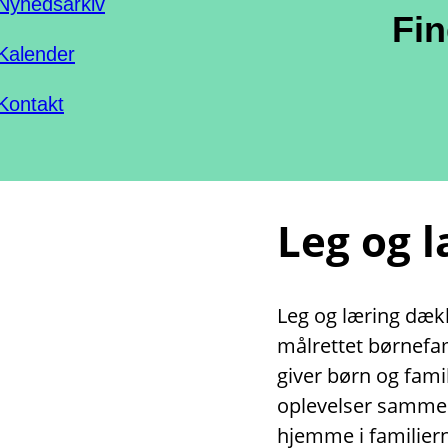
Nyhedsarkiv
Fi
Kalender
Kontakt
Leg og 
Leg og læring dække
målrettet børnefami
giver børn og fami
oplevelser sammen
hjemme i familiern