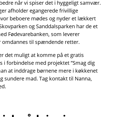
dre når vi spiser det i hyggeligt samvær.
nger afholder egangerede frivillige
 hvor beboere mødes og nyder et lækkert
Skovparken og Sanddalsparken har de et
med Fødevarebanken, som leverer
 omdannes til spændende retter.
er det muligt at komme på et gratis
 i forbindelse med projektet ”Smag dig
man at inddrage børnene mere i køkkenet
og sundere mad. Tag kontakt til Nanna,
ed.