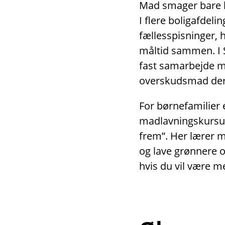
Mad smager bare be
I flere boligafdeli
fællesspisninger,
måltid sammen. I 
fast samarbejde 
overskudsmad der
For børnefamilier 
madlavningskursus
frem”. Her lærer 
og lave grønnere 
hvis du vil være m