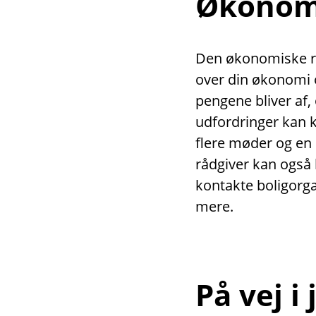
Økonomi
Den økonomiske rå
over din økonomi o
pengene bliver af,
udfordringer kan 
flere møder og en
rådgiver kan også 
kontakte boligor
mere.
På vej i