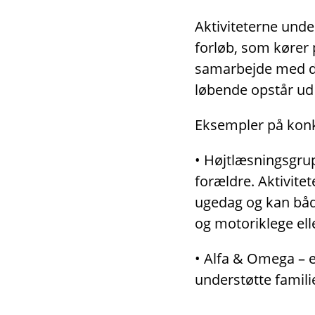
Aktiviteterne unde
forløb, som kører 
samarbejde med dag
løbende opstår ud 
Eksempler på konkr
• Højtlæsningsgrup
forældre. Aktivitet
ugedag og kan både
og motoriklege ell
• Alfa & Omega – er
understøtte famili