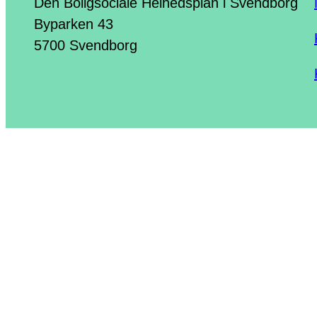
Den Boligsociale Helhedsplan i Svendborg
Byparken 43
5700 Svendborg