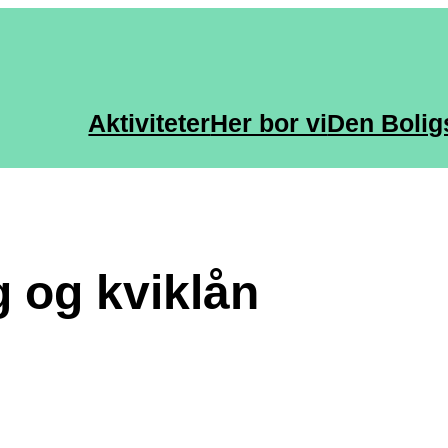
Aktiviteter
Her bor vi
Den Bolig
g og kviklån