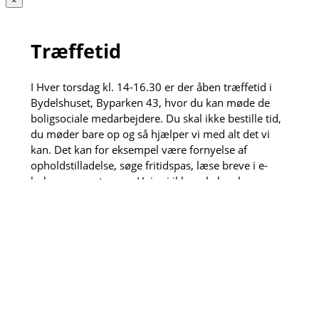
×
Træffetid
I Hver torsdag kl. 14-16.30 er der åben træffetid i
Bydelshuset, Byparken 43, hvor du kan møde de
boligsociale medarbejdere. Du skal ikke bestille tid,
du møder bare op og så hjælper vi med alt det vi
kan. Det kan for eksempel være fornyelse af
opholdstilladelse, søge fritidspas, læse breve i e-
boks og meget mere. Hvis vi ikke selv kan løse
opgaven henviser vi gerne videre til vores dygtige
samarbejdspartnere.
Den anden torsdag hver måned kl. 13:30-15 kan du
også få et sundhedstjek af de fremskudte
sygeplejersker, der sidder klar til måle blodtryk, veje
dig og meget mere.
×