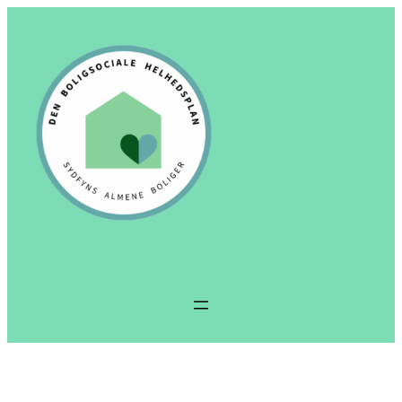
Spring
til
indhold