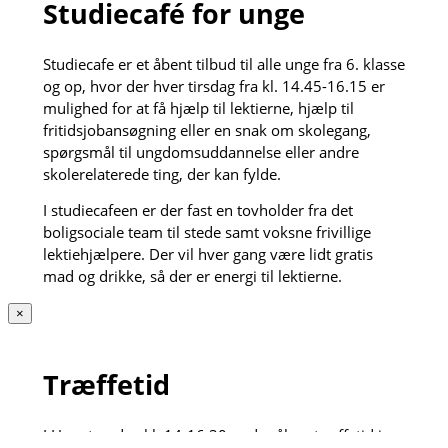
Studiecafé for unge
Studiecafe er et åbent tilbud til alle unge fra 6. klasse
og op, hvor der hver tirsdag fra kl. 14.45-16.15 er
mulighed for at få hjælp til lektierne, hjælp til
fritidsjobansøgning eller en snak om skolegang,
spørgsmål til ungdomsuddannelse eller andre
skolerelaterede ting, der kan fylde.
I studiecafeen er der fast en tovholder fra det
boligsociale team til stede samt voksne frivillige
lektiehjælpere. Der vil hver gang være lidt gratis
mad og drikke, så der er energi til lektierne.
×
Træffetid
I Hver torsdag kl. 14-16.30 er der åben træffetid i