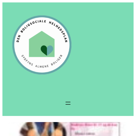
Spring
til
indhold