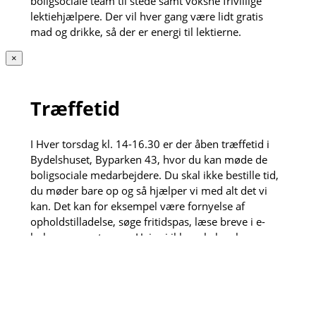
boligsociale team til stede samt voksne frivillige
lektiehjælpere. Der vil hver gang være lidt gratis
mad og drikke, så der er energi til lektierne.
×
Træffetid
I Hver torsdag kl. 14-16.30 er der åben træffetid i
Bydelshuset, Byparken 43, hvor du kan møde de
boligsociale medarbejdere. Du skal ikke bestille tid,
du møder bare op og så hjælper vi med alt det vi
kan. Det kan for eksempel være fornyelse af
opholdstilladelse, søge fritidspas, læse breve i e-
boks og meget mere. Hvis vi ikke selv kan løse
opgaven henviser vi gerne videre til vores dygtige
samarbejdspartnere.
Den anden torsdag hver måned kl. 13:30-15 kan du
også få et sundhedstjek af de fremskudte