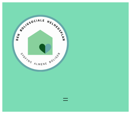
Spring
til
indhold