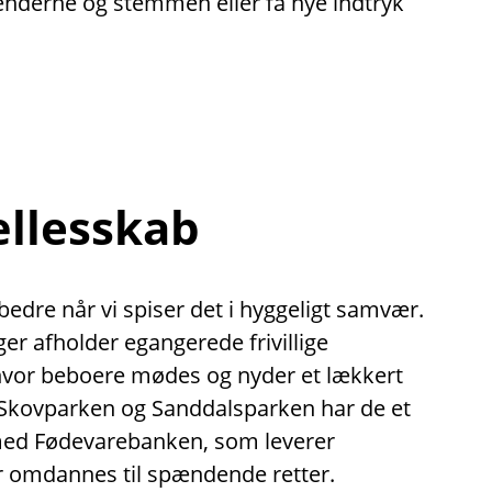
hænderne og stemmen eller få nye indtryk
ællesskab
dre når vi spiser det i hyggeligt samvær.
nger afholder egangerede frivillige
 hvor beboere mødes og nyder et lækkert
Skovparken og Sanddalsparken har de et
med Fødevarebanken, som leverer
 omdannes til spændende retter.