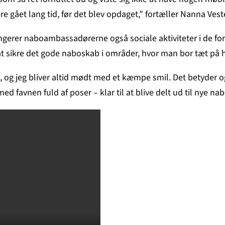
e gået lang tid, før det blev opdaget,” fortæller Nanna Vest
erer naboambassadørerne også sociale aktiviteter i de forsk
 at sikre det gode naboskab i områder, hvor man bor tæt på 
e, og jeg bliver altid mødt med et kæmpe smil. Det betyder og
d favnen fuld af poser – klar til at blive delt ud til nye nab