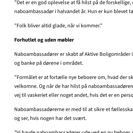
”Det er en god oplevelse at få hilst på de forskellige,
naboambassadør i halvandet år. Hun er kun blevet tag
”Folk bliver altid glade, når vi kommer.”
Forhutlet og uden møbler
Naboambassadører er skabt af Aktive Boligområder i Sv
og banke på dørene i området.
”Formålet er at fortælle nye beboere om, hvad der sker
velkomne. Og når de har hilst på naboambassadøren, s
vej til vaskeriet eller noget andet, hvis det er en p
Naboambassadørerne er med til at sikre et fællessk
og ser, hvis nogen har det svært.
”Vi havde naboambassadører ude ved en ny beboer, som 