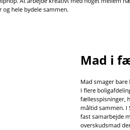
er hiphop. At arbejde kreativt med noget mellem 
r og hele bydele sammen.
Mad i f
Mad smager bare be
I flere boligafdeli
fællesspisninger,
måltid sammen. I 
fast samarbejde 
overskudsmad der