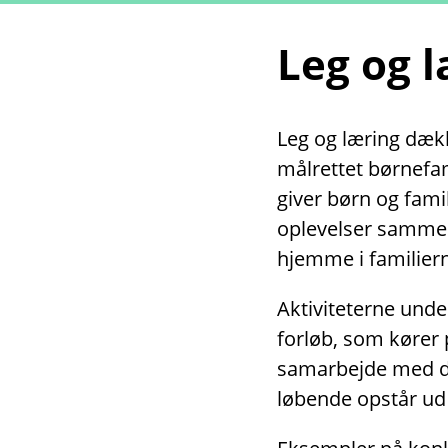
Leg og 
Leg og læring dække
målrettet børnefami
giver børn og fami
oplevelser sammen
hjemme i familiern
Aktiviteterne unde
forløb, som kører 
samarbejde med dag
løbende opstår ud 