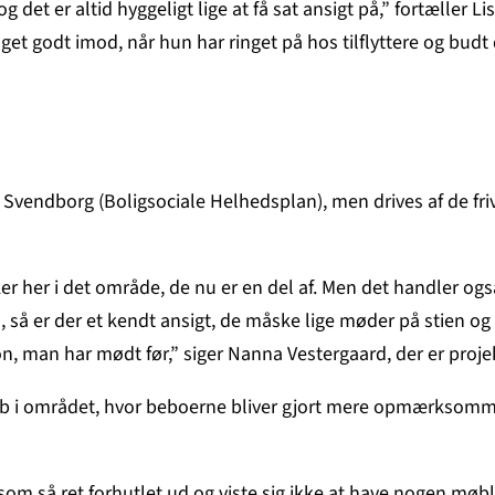
 og det er altid hyggeligt lige at få sat ansigt på,” fortæller
et godt imod, når hun har ringet på hos tilflyttere og bud
endborg (Boligsociale Helhedsplan), men drives af de frivil
 her i det område, de nu er en del af. Men det handler også om
å er der et kendt ansigt, de måske lige møder på stien og ka
erson, man har mødt før,” siger Nanna Vestergaard, der er pro
ab i området, hvor beboerne bliver gjort mere opmærksomm
så ret forhutlet ud og viste sig ikke at have nogen møbler.