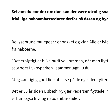
Selvom du bor dør om dør, kan der være utrolig svæ
frivillige naboambassadører derfor på døren og by
De lysebrune muleposer er pakket og klar. Alle er fyld
fra naboerne.
”Det er vigtigt at blive budt velkommen, når man fl
selv boet i Skovparken i sammenlagt 10 år.
”Jeg kan rigtig godt lide at hilse på de nye, der flytter
Det er 30 år siden Lisbeth Nykjær Pedersen flyttede
er hun også frivillig naboambassadør.