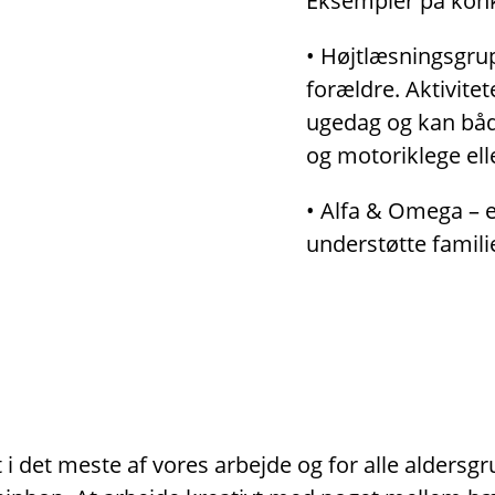
Eksempler på konkr
• Højtlæsningsgrup
forældre. Aktivitet
ugedag og kan både
og motoriklege ell
• Alfa & Omega – er
understøtte famili
i det meste af vores arbejde og for alle aldersg