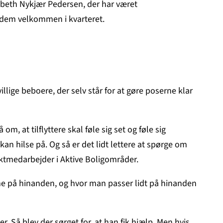
 Lisbeth Nykjær Pedersen, der har været
t dem velkommen i kvarteret.
lige beboere, der selv står for at gøre poserne klar
, at tilflyttere skal føle sig set og føle sig
n hilse på. Og så er det lidt lettere at spørge om
jektmedarbejder i Aktive Boligområder.
e på hinanden, og hvor man passer lidt på hinanden
 Så blev der sørget for, at han fik hjælp. Men hvis