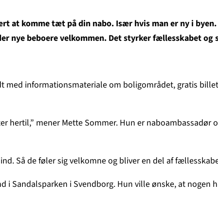
rt at komme tæt på din nabo. Især hvis man er ny i byen.
der nye beboere velkommen. Det styrker fællesskabet og 
t med informationsmateriale om boligområdet, gratis billetter
ytter hertil,” mener Mette Sommer. Hun er naboambassadør o
 ind. Så de føler sig velkomne og bliver en del af fællesskabet
 ind i Sandalsparken i Svendborg. Hun ville ønske, at nog