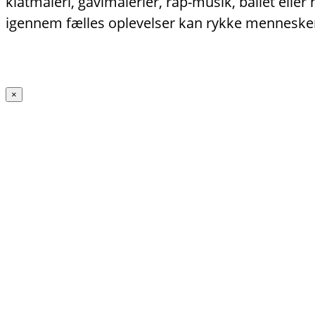
klatmaleri, gavlmalerier, rap-musik, ballet ell
igennem fælles oplevelser kan rykke menneske
×