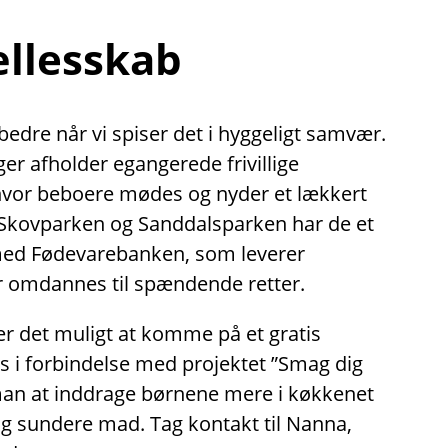
ællesskab
dre når vi spiser det i hyggeligt samvær.
nger afholder egangerede frivillige
 hvor beboere mødes og nyder et lækkert
Skovparken og Sanddalsparken har de et
med Fødevarebanken, som leverer
 omdannes til spændende retter.
er det muligt at komme på et gratis
 i forbindelse med projektet ”Smag dig
man at inddrage børnene mere i køkkenet
og sundere mad. Tag kontakt til Nanna,