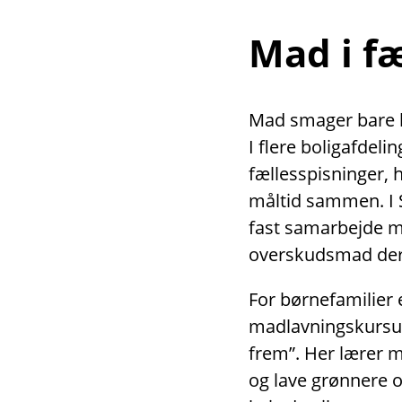
Mad i f
Mad smager bare be
I flere boligafdeli
fællesspisninger,
måltid sammen. I 
fast samarbejde 
overskudsmad der
For børnefamilier 
madlavningskursus
frem”. Her lærer 
og lave grønnere 