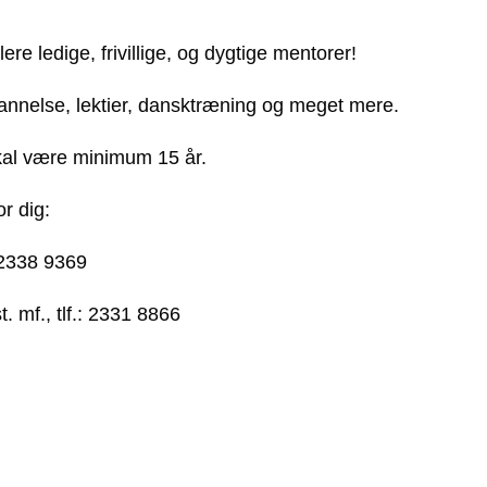
flere ledige, frivillige, og dygtige mentorer!
nnelse, lektier, dansktræning og meget mere.
kal være minimum 15 år.
r dig:
 2338 9369
mf., tlf.: 2331 8866