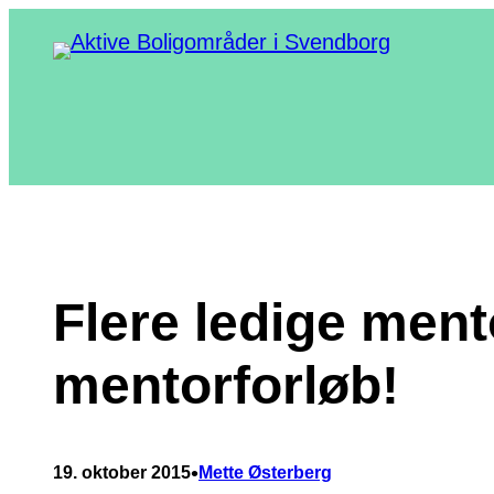
Spring
til
indhold
Flere ledige mentor
mentorforløb!
•
19. oktober 2015
Mette Østerberg