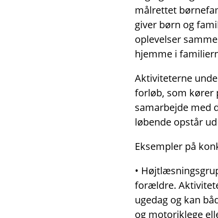
målrettet børnefami
giver børn og fami
oplevelser sammen
hjemme i familiern
Aktiviteterne unde
forløb, som kører 
samarbejde med dag
løbende opstår ud 
Eksempler på konkr
• Højtlæsningsgrup
forældre. Aktivitet
ugedag og kan både
og motoriklege ell