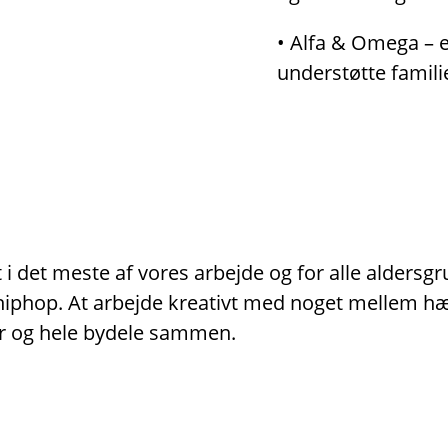
• Alfa & Omega – er
understøtte famili
i det meste af vores arbejde og for alle aldersg
er hiphop. At arbejde kreativt med noget mellem 
r og hele bydele sammen.