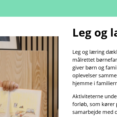
Leg og 
Leg og læring dække
målrettet børnefami
giver børn og fami
oplevelser sammen
hjemme i familiern
Aktiviteterne unde
forløb, som kører 
samarbejde med dag