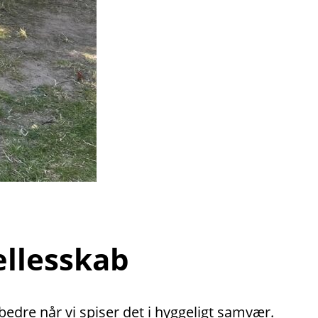
ællesskab
dre når vi spiser det i hyggeligt samvær.