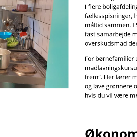
I flere boligafdeli
fællesspisninger,
måltid sammen. I 
fast samarbejde 
overskudsmad der
For børnefamilier 
madlavningskursus
frem”. Her lærer 
og lave grønnere 
hvis du vil være m
Økonomi