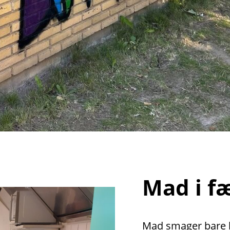
Mad i f
Mad smager bare be