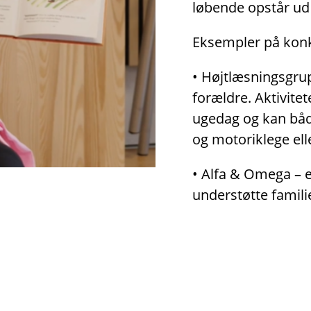
løbende opstår ud 
Eksempler på konkr
• Højtlæsningsgrup
forældre. Aktivitet
ugedag og kan både
og motoriklege ell
• Alfa & Omega – er
understøtte famili