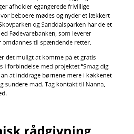
nger afholder egangerede frivillige
 hvor beboere mødes og nyder et lækkert
Skovparken og Sanddalsparken har de et
med Fødevarebanken, som leverer
 omdannes til spændende retter.
er det muligt at komme på et gratis
 i forbindelse med projektet ”Smag dig
man at inddrage børnene mere i køkkenet
og sundere mad. Tag kontakt til Nanna,
ed.
sk rådgivning