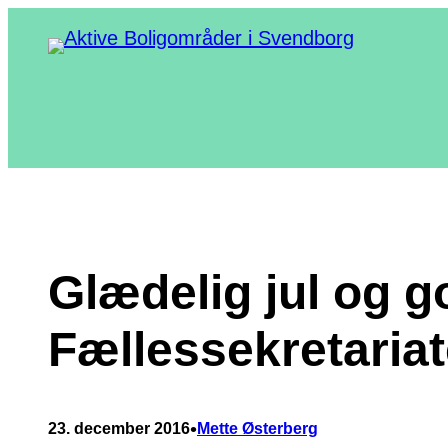
Spring
til
indhold
Glædelig jul og go
Fællessekretariat
•
23. december 2016
Mette Østerberg