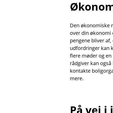
Økonomi
Den økonomiske rå
over din økonomi o
pengene bliver af,
udfordringer kan 
flere møder og en
rådgiver kan også 
kontakte boligor
mere.
På vej i