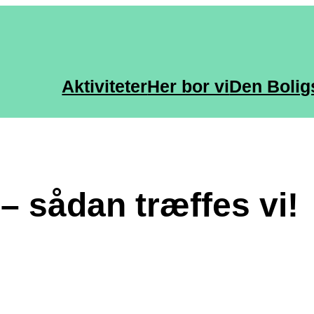
Aktiviteter
Her bor vi
Den Bolig
 – sådan træffes vi!