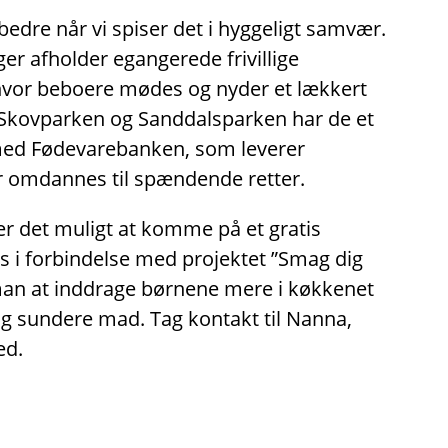
dre når vi spiser det i hyggeligt samvær.
nger afholder egangerede frivillige
 hvor beboere mødes og nyder et lækkert
Skovparken og Sanddalsparken har de et
med Fødevarebanken, som leverer
 omdannes til spændende retter.
er det muligt at komme på et gratis
 i forbindelse med projektet ”Smag dig
man at inddrage børnene mere i køkkenet
og sundere mad. Tag kontakt til Nanna,
ed.