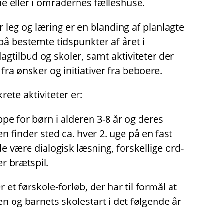
e eller i områdernes fælleshuse.
r leg og læring er en blanding af planlagte
på bestemte tidspunkter af året i
tilbud og skoler, samt aktiviteter der
fra ønsker og initiativer fra beboere.
ete aktiviteter er:
pe for børn i alderen 3-8 år og deres
en finder sted ca. hver 2. uge på en fast
 være dialogisk læsning, forskellige ord-
er brætspil.
 et førskole-forløb, der har til formål at
en og barnets skolestart i det følgende år