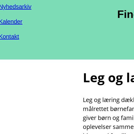
Nyhedsarkiv
Fi
Kalender
Kontakt
Leg og 
Leg og læring dække
målrettet børnefami
giver børn og fami
oplevelser sammen