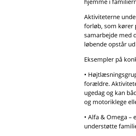
hjemme i familiern
Aktiviteterne unde
forløb, som kører 
samarbejde med dag
løbende opstår ud 
Eksempler på konkr
• Højtlæsningsgrup
forældre. Aktivitet
ugedag og kan både
og motoriklege ell
• Alfa & Omega – er
understøtte famili