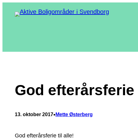
Spring
til
indhold
God efterårsferie
•
13. oktober 2017
Mette Østerberg
God efterårsferie til alle!