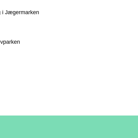
g i Jægermarken
ovparken