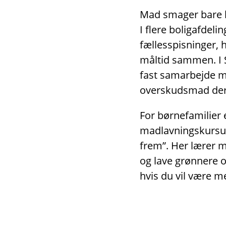
Mad smager bare be
I flere boligafdeli
fællesspisninger,
måltid sammen. I 
fast samarbejde 
overskudsmad der
For børnefamilier 
madlavningskursus
frem”. Her lærer 
og lave grønnere 
hvis du vil være m