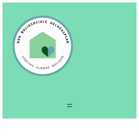
Spring
til
indhold