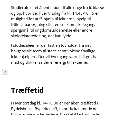
Studiecafe er et åbent tilbud til alle unge fra 6. klasse
og op, hvor der hver tirsdag fra kl. 14.45-16.15 er
mulighed for at få hjælp til lektierne, hjælp til
fritidsjobansøgning eller en snak om skolegang,
spørgsmål til ungdomsuddannelse eller andre
skolerelaterede ting, der kan fylde.
I studiecafeen er der fast en tovholder fra det
boligsociale team til stede samt voksne frivillige
lektiehjælpere. Der vil hver gang være lidt gratis
mad og drikke, så der er energi til lektierne.
×
Træffetid
I Hver torsdag kl. 14-16.30 er der åben træffetid i
Bydelshuset, Byparken 43, hvor du kan møde de
boligsociale medarbejdere. Du skal ikke bestille tid,