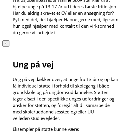
Fritidsjobambassadør Hanne Skov står klar til at
hjælpe unge på 13-17 år ud i deres første fritidsjob.
Har du aldrig skrevet et CV eller en ansøgning før?
Pyt med det, det hjælper Hanne gerne med, ligesom
hun også hjælper med kontakt til den virksomhed
du gerne vil arbejde i.
×
Ung på vej
Ung på vej dækker over, at unge fra 13 år og op kan
få individuel støtte i forhold til skolegang i både
grundskole og på ungdomsuddannelse. Støtten
tager afsæt i den specifikke unges udfordringer og
ønsker for støtten, og foregår altid i samarbejde
med skole/uddannelsessted og/eller UU-
vejleder/studievejleder.
Eksempler på støtte kunne være: