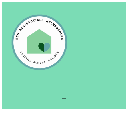
Spring
til
indhold