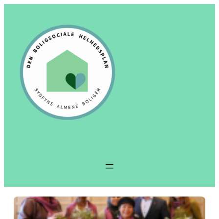
Spring
til
indhold