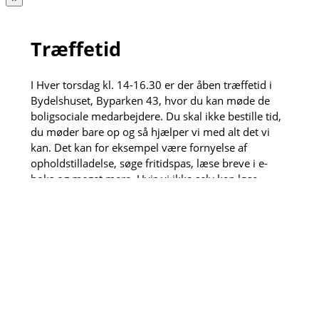
Træffetid
I Hver torsdag kl. 14-16.30 er der åben træffetid i
Bydelshuset, Byparken 43, hvor du kan møde de
boligsociale medarbejdere. Du skal ikke bestille tid,
du møder bare op og så hjælper vi med alt det vi
kan. Det kan for eksempel være fornyelse af
opholdstilladelse, søge fritidspas, læse breve i e-
boks og meget mere. Hvis vi ikke selv kan løse
opgaven henviser vi gerne videre til vores dygtige
samarbejdspartnere.
Den anden torsdag hver måned kl. 13:30-15 kan du
også få et sundhedstjek af de fremskudte
sygeplejersker, der sidder klar til måle blodtryk, veje
dig og meget mere.
×