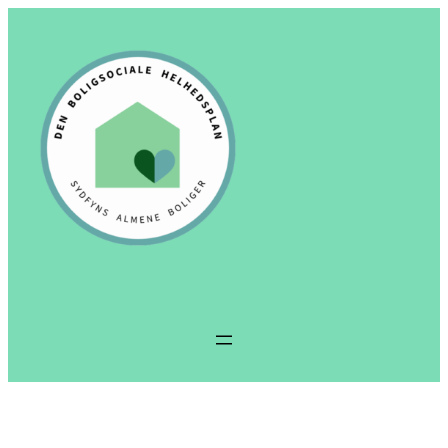
Spring
til
indhold