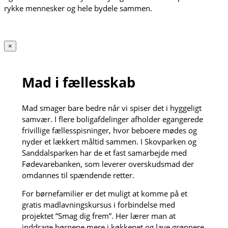
rykke mennesker og hele bydele sammen.
×
Mad i fællesskab
Mad smager bare bedre når vi spiser det i hyggeligt
samvær. I flere boligafdelinger afholder egangerede
frivillige fællesspisninger, hvor beboere mødes og
nyder et lækkert måltid sammen. I Skovparken og
Sanddalsparken har de et fast samarbejde med
Fødevarebanken, som leverer overskudsmad der
omdannes til spændende retter.
For børnefamilier er det muligt at komme på et
gratis madlavningskursus i forbindelse med
projektet ”Smag dig frem”. Her lærer man at
inddrage børnene mere i køkkenet og lave grønnere