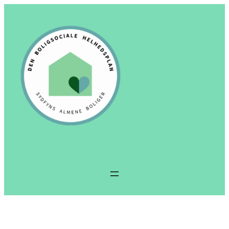
Spring
til
indhold