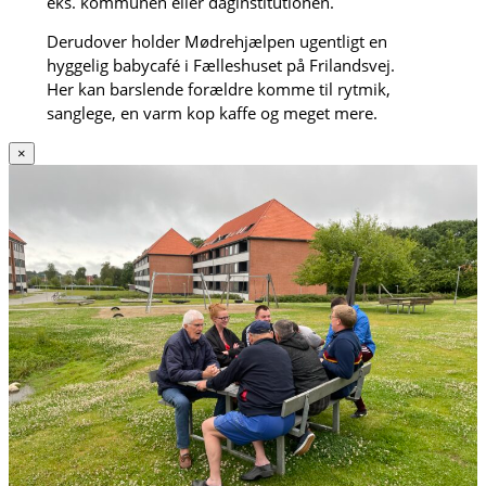
eks. kommunen eller daginstitutionen.
Derudover holder Mødrehjælpen ugentligt en
hyggelig babycafé i Fælleshuset på Frilandsvej.
Her kan barslende forældre komme til rytmik,
sanglege, en varm kop kaffe og meget mere.
×