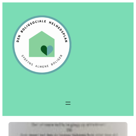
Spring
til
indhold