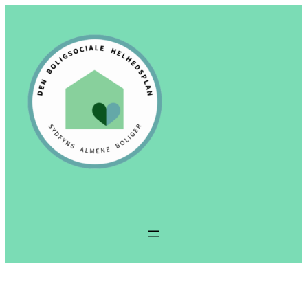
Spring
til
indhold