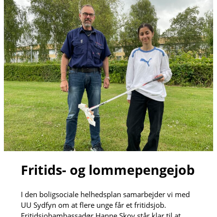
Fritids- og lommepengejob
I den boligsociale helhedsplan samarbejder vi med
UU Sydfyn om at flere unge får et fritidsjob.
Fritidsjobambassadør Hanne Skov står klar til at