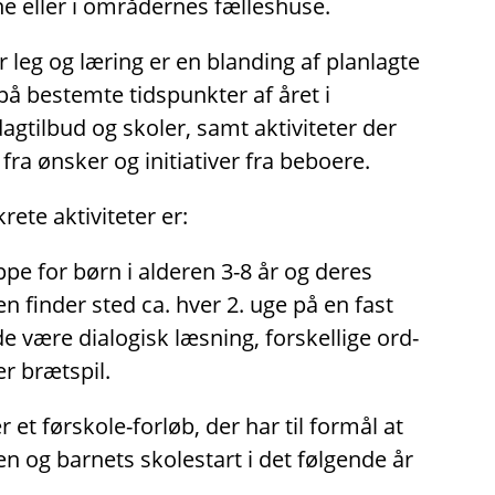
e eller i områdernes fælleshuse.
r leg og læring er en blanding af planlagte
på bestemte tidspunkter af året i
tilbud og skoler, samt aktiviteter der
fra ønsker og initiativer fra beboere.
ete aktiviteter er:
pe for børn i alderen 3-8 år og deres
en finder sted ca. hver 2. uge på en fast
 være dialogisk læsning, forskellige ord-
er brætspil.
 et førskole-forløb, der har til formål at
en og barnets skolestart i det følgende år