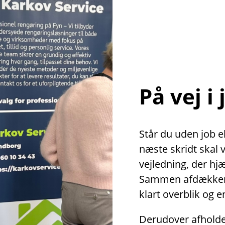
På vej i
Står du uden job el
næste skridt skal 
vejledning, der hjæ
Sammen afdækker v
klart overblik og 
Derudover afholder