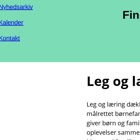
Nyhedsarkiv
Fi
Kalender
Kontakt
Leg og 
Leg og læring dække
målrettet børnefami
giver børn og fami
oplevelser sammen