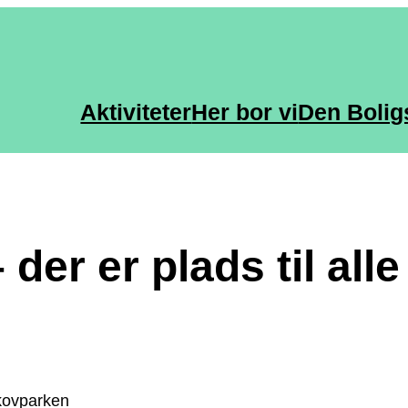
Aktiviteter
Her bor vi
Den Bolig
 der er plads til all
Skovparken