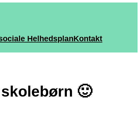
sociale Helhedsplan
Kontakt
e skolebørn 🙂