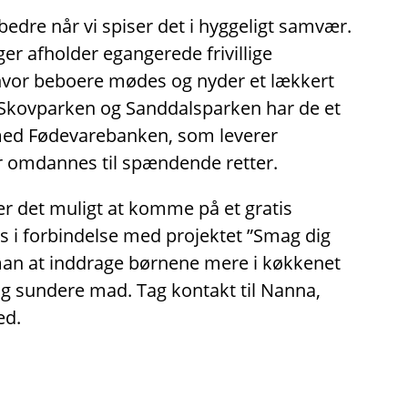
dre når vi spiser det i hyggeligt samvær.
nger afholder egangerede frivillige
 hvor beboere mødes og nyder et lækkert
Skovparken og Sanddalsparken har de et
med Fødevarebanken, som leverer
 omdannes til spændende retter.
er det muligt at komme på et gratis
 i forbindelse med projektet ”Smag dig
man at inddrage børnene mere i køkkenet
og sundere mad. Tag kontakt til Nanna,
ed.