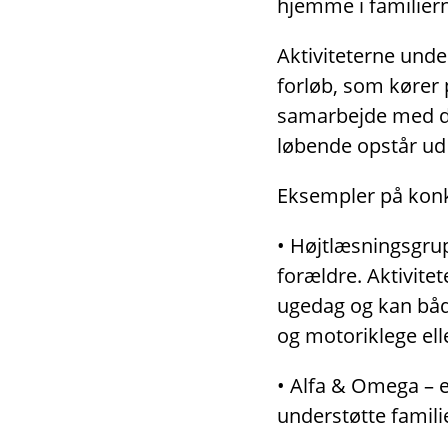
hjemme i familiern
Aktiviteterne unde
forløb, som kører 
samarbejde med dag
løbende opstår ud 
Eksempler på konkr
• Højtlæsningsgrup
forældre. Aktivitet
ugedag og kan både
og motoriklege ell
• Alfa & Omega – er
understøtte famili