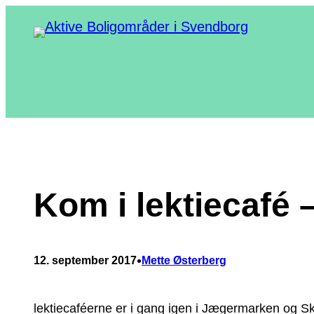
Spring
til
indhold
Kom i lektiecafé –
•
12. september 2017
Mette Østerberg
lektiecaféerne er i gang igen i Jægermarken og 