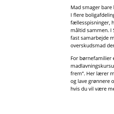
Mad smager bare be
I flere boligafdeli
fællesspisninger,
måltid sammen. I 
fast samarbejde 
overskudsmad der
For børnefamilier 
madlavningskursus
frem”. Her lærer 
og lave grønnere 
hvis du vil være m