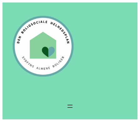
Spring
til
indhold