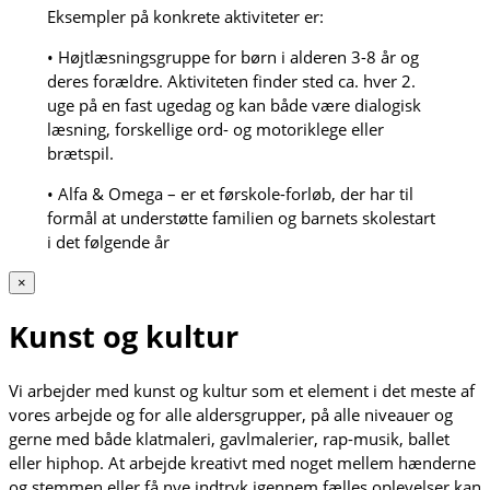
Eksempler på konkrete aktiviteter er:
• Højtlæsningsgruppe for børn i alderen 3-8 år og
deres forældre. Aktiviteten finder sted ca. hver 2.
uge på en fast ugedag og kan både være dialogisk
læsning, forskellige ord- og motoriklege eller
brætspil.
• Alfa & Omega – er et førskole-forløb, der har til
formål at understøtte familien og barnets skolestart
i det følgende år
×
Kunst og kultur
Vi arbejder med kunst og kultur som et element i det meste af
vores arbejde og for alle aldersgrupper, på alle niveauer og
gerne med både klatmaleri, gavlmalerier, rap-musik, ballet
eller hiphop. At arbejde kreativt med noget mellem hænderne
og stemmen eller få nye indtryk igennem fælles oplevelser kan