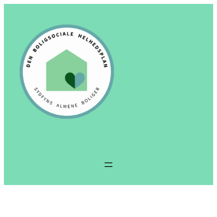
Spring
til
indhold