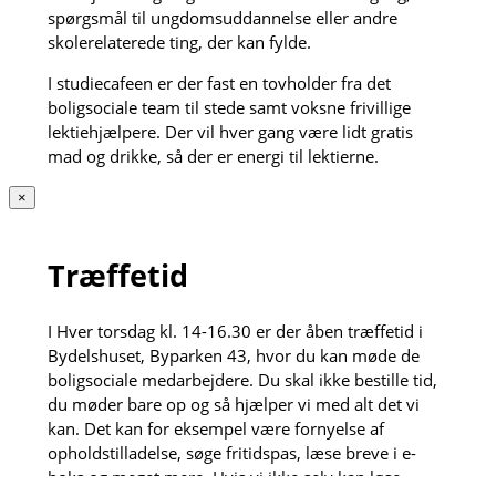
spørgsmål til ungdomsuddannelse eller andre
skolerelaterede ting, der kan fylde.
I studiecafeen er der fast en tovholder fra det
boligsociale team til stede samt voksne frivillige
lektiehjælpere. Der vil hver gang være lidt gratis
mad og drikke, så der er energi til lektierne.
×
Træffetid
I Hver torsdag kl. 14-16.30 er der åben træffetid i
Bydelshuset, Byparken 43, hvor du kan møde de
boligsociale medarbejdere. Du skal ikke bestille tid,
du møder bare op og så hjælper vi med alt det vi
kan. Det kan for eksempel være fornyelse af
opholdstilladelse, søge fritidspas, læse breve i e-
boks og meget mere. Hvis vi ikke selv kan løse