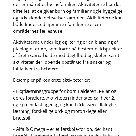
der er målrettet børnefamilier. Aktiviteterne har det
tilfælles, at de giver børn og familier nogle hyggelige
og udviklende oplevelser sammen. Aktiviteterne kan
både finde sted hjemme i familierne eller i
områdernes fælleshuse.
Aktiviteterne under leg og læring er en blanding af
planlagte forløb, som kører på bestemte tidspunkter
af året i samarbejde med dagtilbud og skoler, samt
aktiviteter der løbende opstår ud fra ønsker og
initiativer fra beboere.
Eksempler på konkrete aktiviteter er:
• Højtlæsningsgruppe for børn i alderen 3-8 år og
deres forældre. Aktiviteten finder sted ca. hver 2.
uge på en fast ugedag og kan både være dialogisk
læsning, forskellige ord- og motoriklege eller
brætspil.
• Alfa & Omega – er et førskole-forløb, der har til
formål at understøtte familien og barnets skolestart