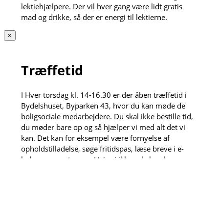
lektiehjælpere. Der vil hver gang være lidt gratis
mad og drikke, så der er energi til lektierne.
×
Træffetid
I Hver torsdag kl. 14-16.30 er der åben træffetid i
Bydelshuset, Byparken 43, hvor du kan møde de
boligsociale medarbejdere. Du skal ikke bestille tid,
du møder bare op og så hjælper vi med alt det vi
kan. Det kan for eksempel være fornyelse af
opholdstilladelse, søge fritidspas, læse breve i e-
boks og meget mere. Hvis vi ikke selv kan løse
opgaven henviser vi gerne videre til vores dygtige
samarbejdspartnere.
Den anden torsdag hver måned kl. 13:30-15 kan du
også få et sundhedstjek af de fremskudte