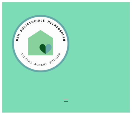
Spring
til
indhold