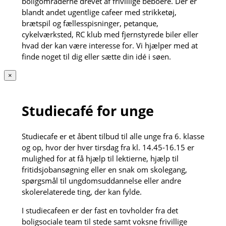
boligområderne drevet af frivillige beboere. Der er
blandt andet ugentlige cafeer med strikketøj,
brætspil og fællesspisninger, petanque,
cykelværksted, RC klub med fjernstyrede biler eller
hvad der kan være interesse for. Vi hjælper med at
finde noget til dig eller sætte din idé i søen.
×
Studiecafé for unge
Studiecafe er et åbent tilbud til alle unge fra 6. klasse
og op, hvor der hver tirsdag fra kl. 14.45-16.15 er
mulighed for at få hjælp til lektierne, hjælp til
fritidsjobansøgning eller en snak om skolegang,
spørgsmål til ungdomsuddannelse eller andre
skolerelaterede ting, der kan fylde.
I studiecafeen er der fast en tovholder fra det
boligsociale team til stede samt voksne frivillige