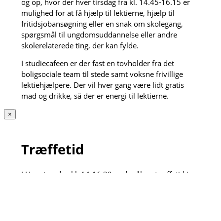
og op, hvor der hver tirsdag fra kl. 14.45-16.15 er
mulighed for at få hjælp til lektierne, hjælp til
fritidsjobansøgning eller en snak om skolegang,
spørgsmål til ungdomsuddannelse eller andre
skolerelaterede ting, der kan fylde.
I studiecafeen er der fast en tovholder fra det
boligsociale team til stede samt voksne frivillige
lektiehjælpere. Der vil hver gang være lidt gratis
mad og drikke, så der er energi til lektierne.
×
Træffetid
I Hver torsdag kl. 14-16.30 er der åben træffetid i
Bydelshuset, Byparken 43, hvor du kan møde de
boligsociale medarbejdere. Du skal ikke bestille tid,
du møder bare op og så hjælper vi med alt det vi
kan. Det kan for eksempel være fornyelse af