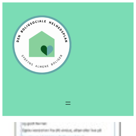
Spring
til
indhold