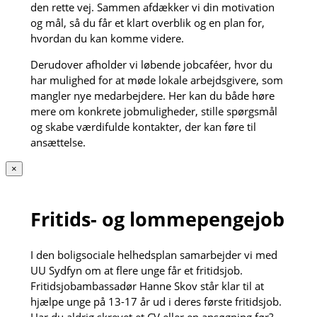
den rette vej. Sammen afdækker vi din motivation
og mål, så du får et klart overblik og en plan for,
hvordan du kan komme videre.
Derudover afholder vi løbende jobcaféer, hvor du
har mulighed for at møde lokale arbejdsgivere, som
mangler nye medarbejdere. Her kan du både høre
mere om konkrete jobmuligheder, stille spørgsmål
og skabe værdifulde kontakter, der kan føre til
ansættelse.
×
Fritids- og lommepengejob
I den boligsociale helhedsplan samarbejder vi med
UU Sydfyn om at flere unge får et fritidsjob.
Fritidsjobambassadør Hanne Skov står klar til at
hjælpe unge på 13-17 år ud i deres første fritidsjob.
Har du aldrig skrevet et CV eller en ansøgning før?