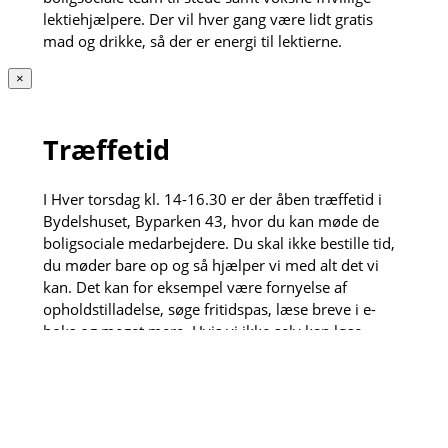
lektiehjælpere. Der vil hver gang være lidt gratis
mad og drikke, så der er energi til lektierne.
×
Træffetid
I Hver torsdag kl. 14-16.30 er der åben træffetid i
Bydelshuset, Byparken 43, hvor du kan møde de
boligsociale medarbejdere. Du skal ikke bestille tid,
du møder bare op og så hjælper vi med alt det vi
kan. Det kan for eksempel være fornyelse af
opholdstilladelse, søge fritidspas, læse breve i e-
boks og meget mere. Hvis vi ikke selv kan løse
opgaven henviser vi gerne videre til vores dygtige
samarbejdspartnere.
Den anden torsdag hver måned kl. 13:30-15 kan du
også få et sundhedstjek af de fremskudte