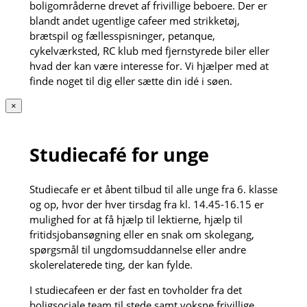
boligområderne drevet af frivillige beboere. Der er
blandt andet ugentlige cafeer med strikketøj,
brætspil og fællesspisninger, petanque,
cykelværksted, RC klub med fjernstyrede biler eller
hvad der kan være interesse for. Vi hjælper med at
finde noget til dig eller sætte din idé i søen.
×
Studiecafé for unge
Studiecafe er et åbent tilbud til alle unge fra 6. klasse
og op, hvor der hver tirsdag fra kl. 14.45-16.15 er
mulighed for at få hjælp til lektierne, hjælp til
fritidsjobansøgning eller en snak om skolegang,
spørgsmål til ungdomsuddannelse eller andre
skolerelaterede ting, der kan fylde.
I studiecafeen er der fast en tovholder fra det
boligsociale team til stede samt voksne frivillige