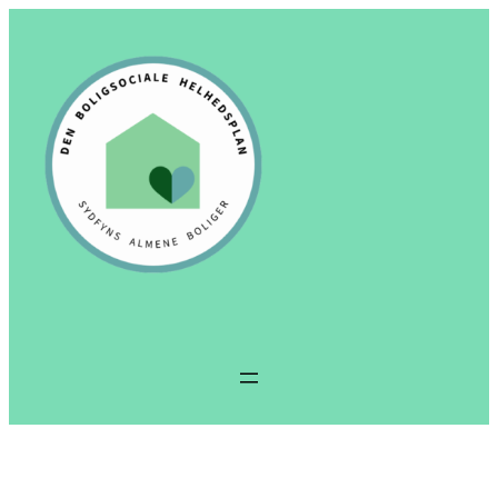
Spring
til
indhold