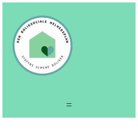
Spring
til
indhold