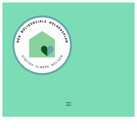
Spring
til
indhold