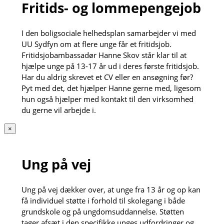
Fritids- og lommepengejob
I den boligsociale helhedsplan samarbejder vi med
UU Sydfyn om at flere unge får et fritidsjob.
Fritidsjobambassadør Hanne Skov står klar til at
hjælpe unge på 13-17 år ud i deres første fritidsjob.
Har du aldrig skrevet et CV eller en ansøgning før?
Pyt med det, det hjælper Hanne gerne med, ligesom
hun også hjælper med kontakt til den virksomhed
du gerne vil arbejde i.
×
Ung på vej
Ung på vej dækker over, at unge fra 13 år og op kan
få individuel støtte i forhold til skolegang i både
grundskole og på ungdomsuddannelse. Støtten
tager afsæt i den specifikke unges udfordringer og