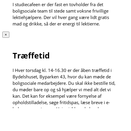
I studiecafeen er der fast en tovholder fra det
boligsociale team til stede samt voksne frivillige
lektiehjælpere. Der vil hver gang være lidt gratis
mad og drikke, så der er energi til lektierne.
×
Træffetid
I Hver torsdag kl. 14-16.30 er der åben træffetid i
Bydelshuset, Byparken 43, hvor du kan møde de
boligsociale medarbejdere. Du skal ikke bestille tid,
du møder bare op og så hjælper vi med alt det vi
kan. Det kan for eksempel være fornyelse af
opholdstilladelse, søge fritidspas, læse breve i e-
boks og meget mere. Hvis vi ikke selv kan løse
opgaven henviser vi gerne videre til vores dygtige
samarbejdspartnere.