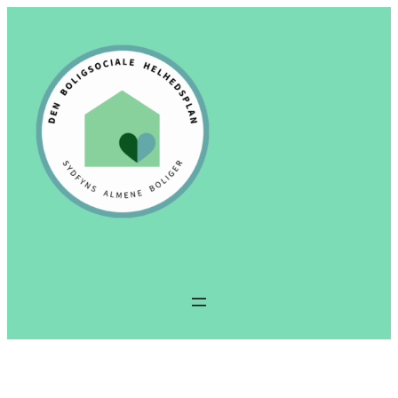
Spring
til
indhold