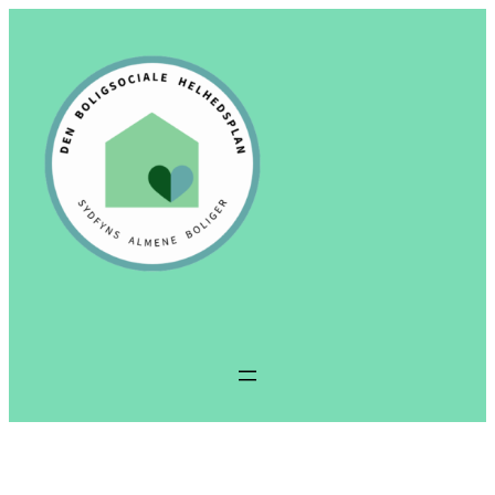
Spring
til
indhold