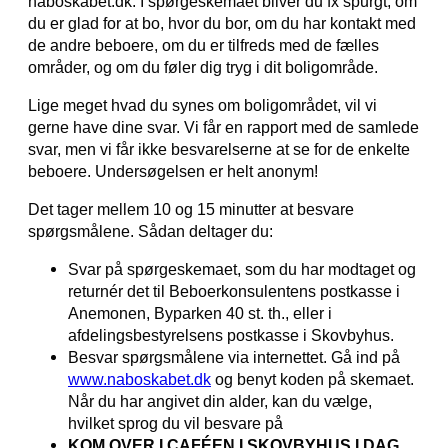
naboskabet.dk. I spørgeskemaet bliver du fx spurgt, om
du er glad for at bo, hvor du bor, om du har kontakt med
de andre beboere, om du er tilfreds med de fælles
områder, og om du føler dig tryg i dit boligområde.
Lige meget hvad du synes om boligområdet, vil vi
gerne have dine svar. Vi får en rapport med de samlede
svar, men vi får ikke besvarelserne at se for de enkelte
beboere. Undersøgelsen er helt anonym!
Det tager mellem 10 og 15 minutter at besvare
spørgsmålene. Sådan deltager du:
Svar på spørgeskemaet, som du har modtaget og
returnér det til Beboerkonsulentens postkasse i
Anemonen, Byparken 40 st. th., eller i
afdelingsbestyrelsens postkasse i Skovbyhus.
Besvar spørgsmålene via internettet. Gå ind på
www.naboskabet.dk
og benyt koden på skemaet.
Når du har angivet din alder, kan du vælge,
hvilket sprog du vil besvare på
KOM OVER I CAFÉEN I SKOVBYHUS I DAG