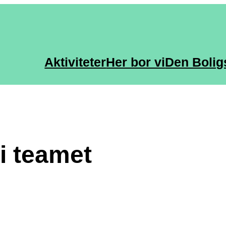
Aktiviteter
Her bor vi
Den Bolig
i teamet