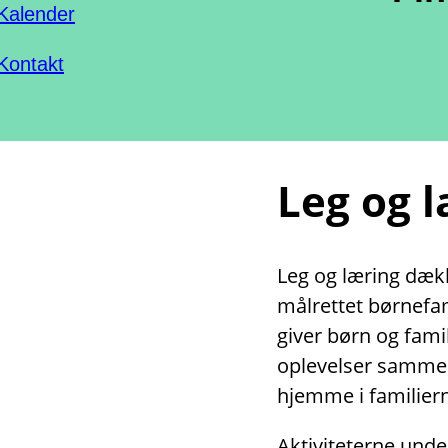
Kalender
Kontakt
Leg og 
Leg og læring dække
målrettet børnefami
giver børn og fami
oplevelser sammen
hjemme i familiern
Aktiviteterne unde