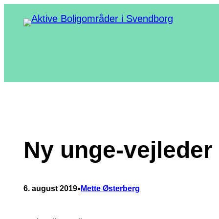
Spring
til
indhold
Ny unge-vejleder 
•
6. august 2019
Mette Østerberg