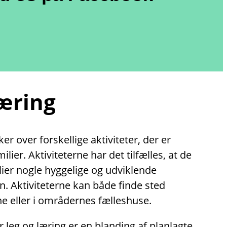
læring
r over forskellige aktiviteter, der er
lier. Aktiviteterne har det tilfælles, at de
lier nogle hyggelige og udviklende
. Aktiviteterne kan både finde sted
e eller i områdernes fælleshuse.
r leg og læring er en blanding af planlagte