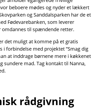
nger afholder egangerede frivillige
 hvor beboere mødes og nyder et lækkert
Skovparken og Sanddalsparken har de et
med Fødevarebanken, som leverer
 omdannes til spændende retter.
er det muligt at komme på et gratis
 i forbindelse med projektet ”Smag dig
man at inddrage børnene mere i køkkenet
og sundere mad. Tag kontakt til Nanna,
ed.
sk rådgivning