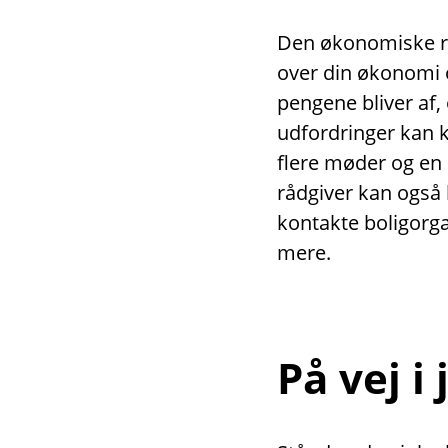
Den økonomiske rå
over din økonomi o
pengene bliver af,
udfordringer kan 
flere møder og en
rådgiver kan også 
kontakte boligor
mere.
På vej i