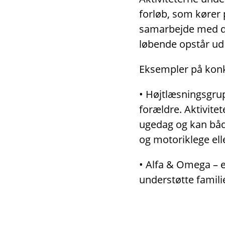
forløb, som kører 
samarbejde med dag
løbende opstår ud 
Eksempler på konkr
• Højtlæsningsgrup
forældre. Aktivitet
ugedag og kan både
og motoriklege ell
• Alfa & Omega – er
understøtte famili