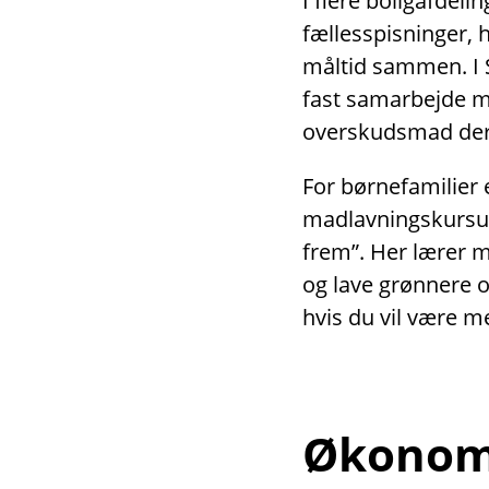
I flere boligafdeli
fællesspisninger,
måltid sammen. I 
fast samarbejde 
overskudsmad der
For børnefamilier 
madlavningskursus
frem”. Her lærer 
og lave grønnere 
hvis du vil være m
Økonomi