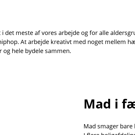
i det meste af vores arbejde og for alle aldersg
er hiphop. At arbejde kreativt med noget mellem 
r og hele bydele sammen.
Mad i f
Mad smager bare be