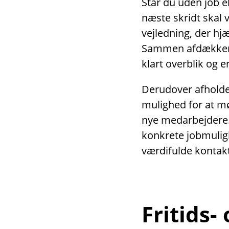
Står du uden job el
næste skridt skal 
vejledning, der hjæ
Sammen afdækker v
klart overblik og 
Derudover afholder
mulighed for at m
nye medarbejdere
konkrete jobmulig
værdifulde kontakt
Fritids-