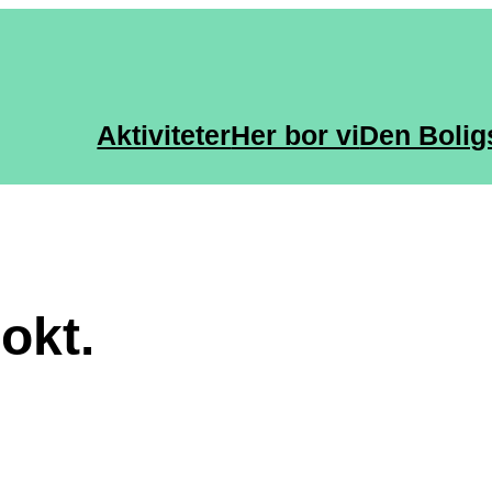
Aktiviteter
Her bor vi
Den Bolig
okt.