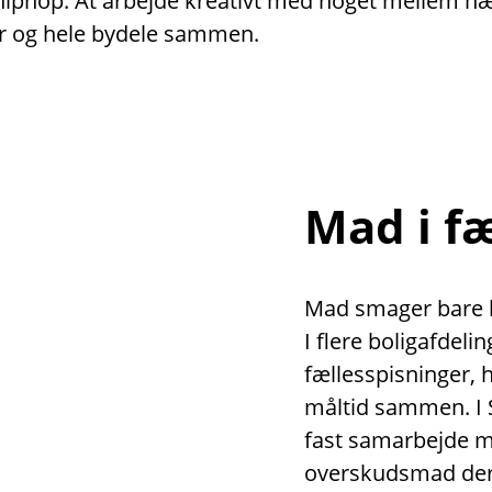
er hiphop. At arbejde kreativt med noget mellem 
r og hele bydele sammen.
Mad i f
Mad smager bare be
I flere boligafdeli
fællesspisninger,
måltid sammen. I 
fast samarbejde 
overskudsmad der