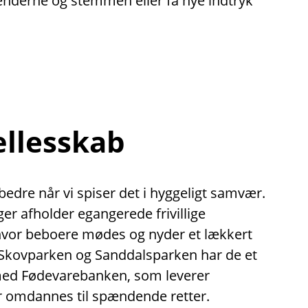
hænderne og stemmen eller få nye indtryk
ællesskab
dre når vi spiser det i hyggeligt samvær.
nger afholder egangerede frivillige
 hvor beboere mødes og nyder et lækkert
Skovparken og Sanddalsparken har de et
med Fødevarebanken, som leverer
 omdannes til spændende retter.