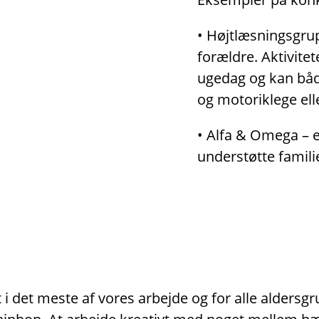
• Højtlæsningsgrup
forældre. Aktivitet
ugedag og kan både
og motoriklege ell
• Alfa & Omega – er
understøtte famili
i det meste af vores arbejde og for alle aldersg