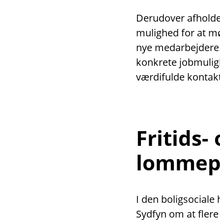
Derudover afholder
mulighed for at m
nye medarbejdere
konkrete jobmulig
værdifulde kontakt
Fritids-
lommep
I den boligsocial
Sydfyn om at flere 