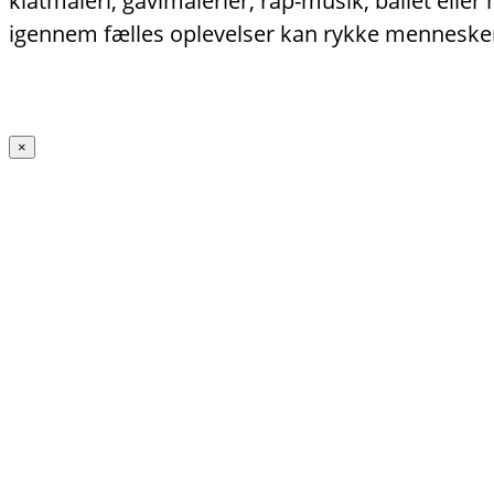
klatmaleri, gavlmalerier, rap-musik, ballet ell
igennem fælles oplevelser kan rykke menneske
×