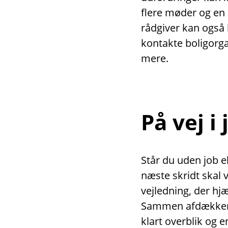
flere møder og en
rådgiver kan også 
kontakte boligor
mere.
På vej i
Står du uden job el
næste skridt skal 
vejledning, der hjæ
Sammen afdækker v
klart overblik og 