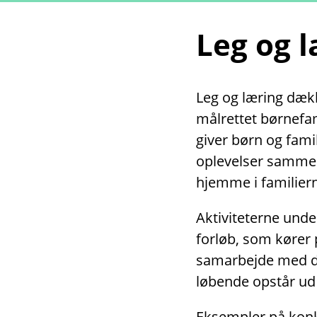
Leg og 
Leg og læring dække
målrettet børnefami
giver børn og fami
oplevelser sammen
hjemme i familiern
Aktiviteterne unde
forløb, som kører 
samarbejde med dag
løbende opstår ud 
Eksempler på konkr