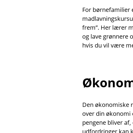
For børnefamilier 
madlavningskursus
frem”. Her lærer 
og lave grønnere 
hvis du vil være m
Økonomi
Den økonomiske rå
over din økonomi o
pengene bliver af,
udfordringer kan 