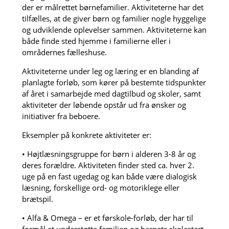
der er målrettet børnefamilier. Aktiviteterne har det
tilfælles, at de giver børn og familier nogle hyggelige
og udviklende oplevelser sammen. Aktiviteterne kan
både finde sted hjemme i familierne eller i
områdernes fælleshuse.
Aktiviteterne under leg og læring er en blanding af
planlagte forløb, som kører på bestemte tidspunkter
af året i samarbejde med dagtilbud og skoler, samt
aktiviteter der løbende opstår ud fra ønsker og
initiativer fra beboere.
Eksempler på konkrete aktiviteter er:
• Højtlæsningsgruppe for børn i alderen 3-8 år og
deres forældre. Aktiviteten finder sted ca. hver 2.
uge på en fast ugedag og kan både være dialogisk
læsning, forskellige ord- og motoriklege eller
brætspil.
• Alfa & Omega – er et førskole-forløb, der har til
formål at understøtte familien og barnets skolestart