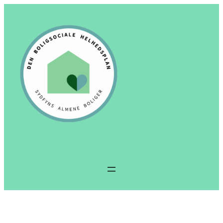
Spring
til
indhold