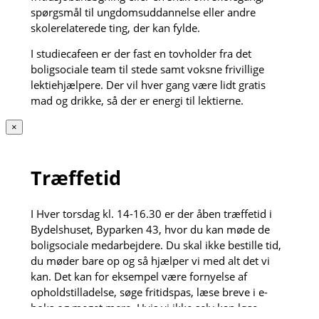
spørgsmål til ungdomsuddannelse eller andre
skolerelaterede ting, der kan fylde.
I studiecafeen er der fast en tovholder fra det
boligsociale team til stede samt voksne frivillige
lektiehjælpere. Der vil hver gang være lidt gratis
mad og drikke, så der er energi til lektierne.
×
Træffetid
I Hver torsdag kl. 14-16.30 er der åben træffetid i
Bydelshuset, Byparken 43, hvor du kan møde de
boligsociale medarbejdere. Du skal ikke bestille tid,
du møder bare op og så hjælper vi med alt det vi
kan. Det kan for eksempel være fornyelse af
opholdstilladelse, søge fritidspas, læse breve i e-
boks og meget mere. Hvis vi ikke selv kan løse