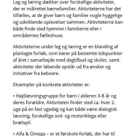
Leg og læring dækker over forskellige aktiviteter,
der er målrettet børnefamilier. Aktiviteterne har det
tilfælles, at de giver børn og familier nogle hyggelige
og udviklende oplevelser sammen. Aktiviteterne kan
både finde sted hjemme i familierne eller i
områdernes fælleshuse.
Aktiviteterne under leg og læring er en blanding af
planlagte forløb, som kører på bestemte tidspunkter
af året i samarbejde med dagtilbud og skoler, samt
aktiviteter der løbende opstår ud fra ønsker og
initiativer fra beboere.
Eksempler på konkrete aktiviteter er:
• Højtlæsningsgruppe for børn i alderen 3-8 år og
deres forældre. Aktiviteten finder sted ca. hver 2.
uge på en fast ugedag og kan både være dialogisk
læsning, forskellige ord- og motoriklege eller
brætspil.
• Alfa & Omega – er et førskole-forløb, der har til