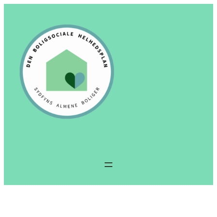
Spring
til
indhold