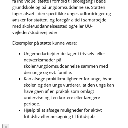
få individuel støtte i forhold til skolegang i både
grundskole og på ungdomsuddannelse. Støtten
tager afsæt i den specifikke unges udfordringer og
ønsker for støtten, og foregår altid i samarbejde
med skole/uddannelsessted og/eller UU-
vejleder/studievejleder.
Eksempler på støtte kunne være:
Ungemedarbejder deltager i trivsels- eller
netværksmøder på
skolen/ungdomsuddannelse sammen med
den unge og evt. familie.
Kan afsøge praktikmuligheder for unge, hvor
skolen og den unge vurderer, at den unge kan
have gavn af en praktik som omlagt
undervisning i en kortere eller længere
periode.
Hjælp til at afsøge muligheder for aktivt
fritidsliv eller ansøgning til fritidsjob
×