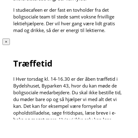
I studiecafeen er der fast en tovholder fra det
boligsociale team til stede samt voksne frivillige
lektiehjælpere. Der vil hver gang være lidt gratis
mad og drikke, så der er energi til lektierne.
×
Træffetid
I Hver torsdag kl. 14-16.30 er der åben træffetid i
Bydelshuset, Byparken 43, hvor du kan møde de
boligsociale medarbejdere. Du skal ikke bestille tid,
du møder bare op og så hjælper vi med alt det vi
kan. Det kan for eksempel være fornyelse af
opholdstilladelse, søge fritidspas, læse breve i e-
boks og meget mere. Hvis vi ikke selv kan løse
opgaven henviser vi gerne videre til vores dygtige
samarbejdspartnere.