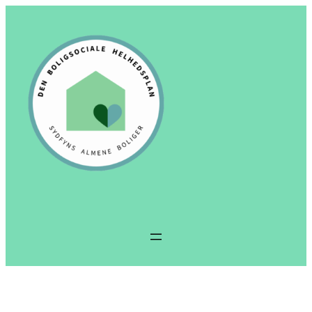
Spring
til
indhold