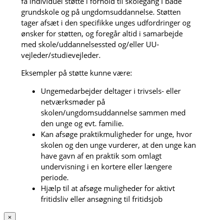
få individuel støtte i forhold til skolegang i både
grundskole og på ungdomsuddannelse. Støtten
tager afsæt i den specifikke unges udfordringer og
ønsker for støtten, og foregår altid i samarbejde
med skole/uddannelsessted og/eller UU-
vejleder/studievejleder.
Eksempler på støtte kunne være:
Ungemedarbejder deltager i trivsels- eller
netværksmøder på
skolen/ungdomsuddannelse sammen med
den unge og evt. familie.
Kan afsøge praktikmuligheder for unge, hvor
skolen og den unge vurderer, at den unge kan
have gavn af en praktik som omlagt
undervisning i en kortere eller længere
periode.
Hjælp til at afsøge muligheder for aktivt
fritidsliv eller ansøgning til fritidsjob
×