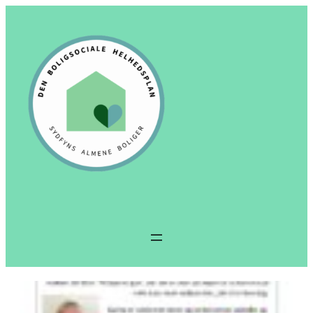
Spring
til
indhold