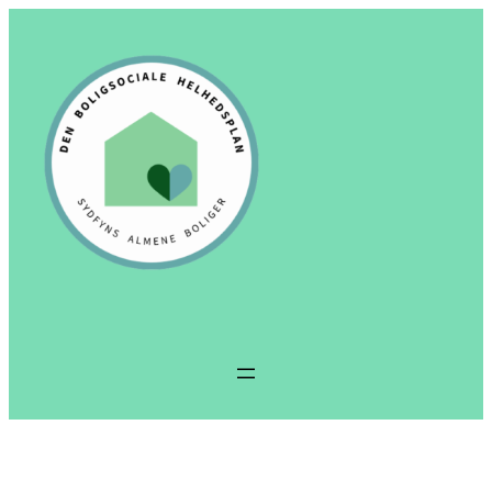
Spring
til
indhold