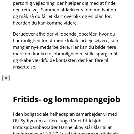
personlig vejledning, der hjælper dig med at finde
den rette vej. Sammen afdækker vi din motivation
og mål, så du får et klart overblik og en plan for,
hvordan du kan komme videre.
Derudover afholder vi løbende jobcaféer, hvor du
har mulighed for at møde lokale arbejdsgivere, som
mangler nye medarbejdere. Her kan du både høre
mere om konkrete jobmuligheder, stille spørgsmål
og skabe værdifulde kontakter, der kan føre til
ansættelse.
×
Fritids- og lommepengejob
I den boligsociale helhedsplan samarbejder vi med
UU Sydfyn om at flere unge får et fritidsjob.
Fritidsjobambassadør Hanne Skov står klar til at
hjælpe unge på 13-17 år ud i deres første fritidsjob.