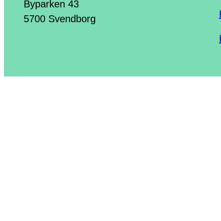
Byparken 43
5700 Svendborg