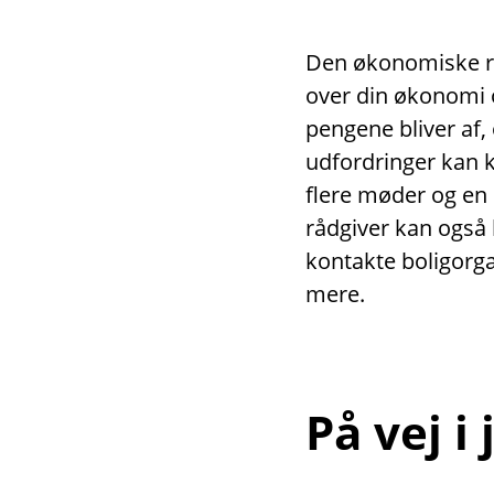
Den økonomiske rå
over din økonomi o
pengene bliver af,
udfordringer kan 
flere møder og en
rådgiver kan også 
kontakte boligor
mere.
På vej i