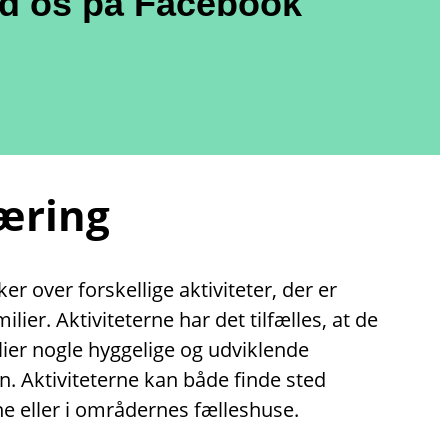
nd os på Facebook
læring
r over forskellige aktiviteter, der er
lier. Aktiviteterne har det tilfælles, at de
lier nogle hyggelige og udviklende
. Aktiviteterne kan både finde sted
e eller i områdernes fælleshuse.