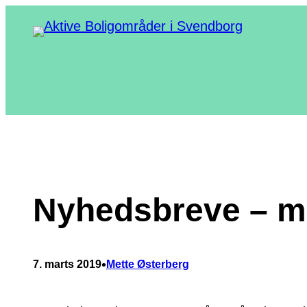
Spring
til
indhold
Nyhedsbreve – m
•
7. marts 2019
Mette Østerberg