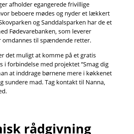
nger afholder egangerede frivillige
 hvor beboere mødes og nyder et lækkert
Skovparken og Sanddalsparken har de et
med Fødevarebanken, som leverer
 omdannes til spændende retter.
er det muligt at komme på et gratis
 i forbindelse med projektet ”Smag dig
man at inddrage børnene mere i køkkenet
og sundere mad. Tag kontakt til Nanna,
ed.
sk rådgivning