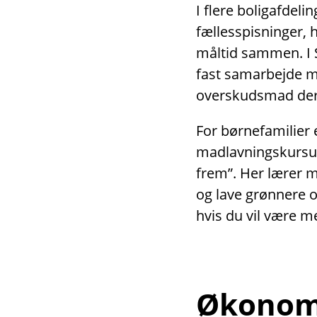
I flere boligafdeli
fællesspisninger,
måltid sammen. I 
fast samarbejde 
overskudsmad der
For børnefamilier 
madlavningskursus
frem”. Her lærer 
og lave grønnere 
hvis du vil være m
Økonomi