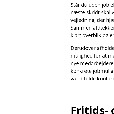
Står du uden job el
næste skridt skal 
vejledning, der hjæ
Sammen afdækker v
klart overblik og 
Derudover afholder
mulighed for at m
nye medarbejdere
konkrete jobmulig
værdifulde kontakt
Fritids-