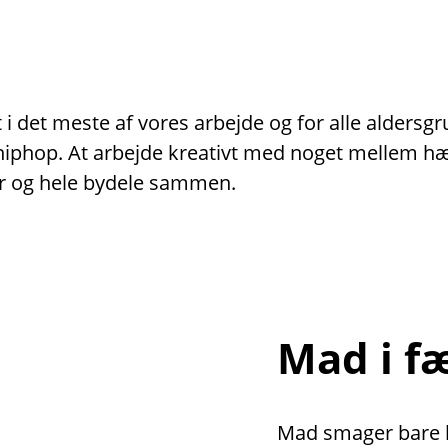
i det meste af vores arbejde og for alle aldersg
er hiphop. At arbejde kreativt med noget mellem 
r og hele bydele sammen.
Mad i f
Mad smager bare be