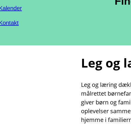
Fi
Kalender
Kontakt
Leg og 
Leg og læring dække
målrettet børnefami
giver børn og fami
oplevelser sammen
hjemme i familiern