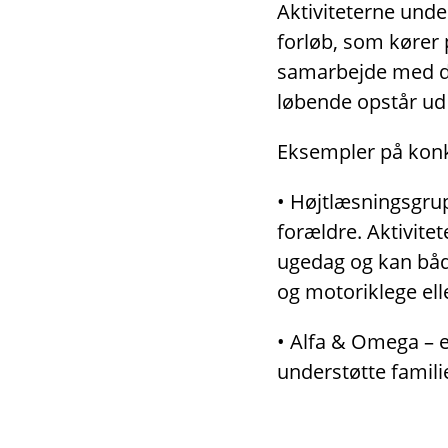
Aktiviteterne unde
forløb, som kører 
samarbejde med dag
løbende opstår ud 
Eksempler på konkr
• Højtlæsningsgrup
forældre. Aktivitet
ugedag og kan både
og motoriklege ell
• Alfa & Omega – er
understøtte famili