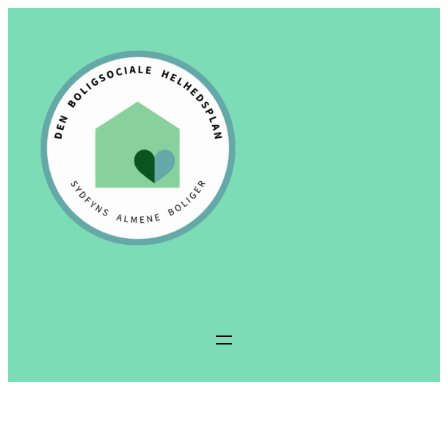
Spring
til
indhold