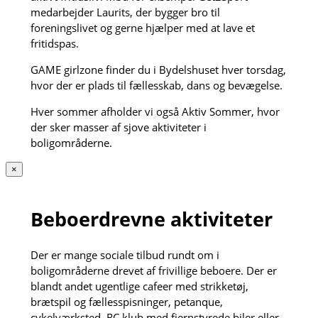
medarbejder Laurits, der bygger bro til
foreningslivet og gerne hjælper med at lave et
fritidspas.
GAME girlzone finder du i Bydelshuset hver torsdag,
hvor der er plads til fællesskab, dans og bevægelse.
Hver sommer afholder vi også Aktiv Sommer, hvor
der sker masser af sjove aktiviteter i
boligområderne.
×
Beboerdrevne aktiviteter
Der er mange sociale tilbud rundt om i
boligområderne drevet af frivillige beboere. Der er
blandt andet ugentlige cafeer med strikketøj,
brætspil og fællesspisninger, petanque,
cykelværksted, RC klub med fjernstyrede biler eller