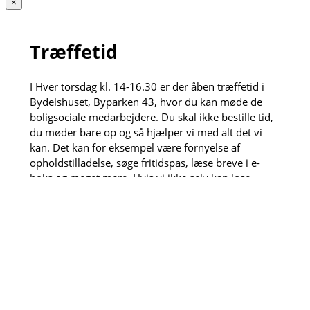
×
Træffetid
I Hver torsdag kl. 14-16.30 er der åben træffetid i
Bydelshuset, Byparken 43, hvor du kan møde de
boligsociale medarbejdere. Du skal ikke bestille tid,
du møder bare op og så hjælper vi med alt det vi
kan. Det kan for eksempel være fornyelse af
opholdstilladelse, søge fritidspas, læse breve i e-
boks og meget mere. Hvis vi ikke selv kan løse
opgaven henviser vi gerne videre til vores dygtige
samarbejdspartnere.
Den anden torsdag hver måned kl. 13:30-15 kan du
også få et sundhedstjek af de fremskudte
sygeplejersker, der sidder klar til måle blodtryk, veje
dig og meget mere.
×