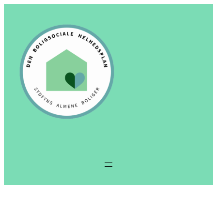
Spring
til
indhold