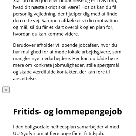
Står du uden job eller uddannelse og er i tvivl om,
hvad dit næste skridt skal være? Hos os kan du få
personlig vejledning, der hjælper dig med at finde
den rette vej. Sammen afdækker vi din motivation
og mål, så du får et klart overblik og en plan for,
hvordan du kan komme videre.
Derudover afholder vi løbende jobcaféer, hvor du
har mulighed for at møde lokale arbejdsgivere, som
mangler nye medarbejdere. Her kan du både høre
mere om konkrete jobmuligheder, stille spørgsmål
og skabe værdifulde kontakter, der kan føre til
ansættelse.
×
Fritids- og lommepengejob
I den boligsociale helhedsplan samarbejder vi med
UU Sydfyn om at flere unge får et fritidsjob.