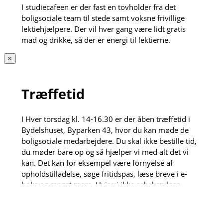
I studiecafeen er der fast en tovholder fra det
boligsociale team til stede samt voksne frivillige
lektiehjælpere. Der vil hver gang være lidt gratis
mad og drikke, så der er energi til lektierne.
×
Træffetid
I Hver torsdag kl. 14-16.30 er der åben træffetid i
Bydelshuset, Byparken 43, hvor du kan møde de
boligsociale medarbejdere. Du skal ikke bestille tid,
du møder bare op og så hjælper vi med alt det vi
kan. Det kan for eksempel være fornyelse af
opholdstilladelse, søge fritidspas, læse breve i e-
boks og meget mere. Hvis vi ikke selv kan løse
opgaven henviser vi gerne videre til vores dygtige
samarbejdspartnere.