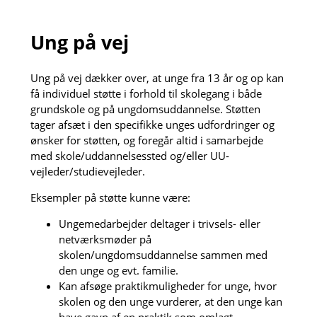
Ung på vej
Ung på vej dækker over, at unge fra 13 år og op kan
få individuel støtte i forhold til skolegang i både
grundskole og på ungdomsuddannelse. Støtten
tager afsæt i den specifikke unges udfordringer og
ønsker for støtten, og foregår altid i samarbejde
med skole/uddannelsessted og/eller UU-
vejleder/studievejleder.
Eksempler på støtte kunne være:
Ungemedarbejder deltager i trivsels- eller
netværksmøder på
skolen/ungdomsuddannelse sammen med
den unge og evt. familie.
Kan afsøge praktikmuligheder for unge, hvor
skolen og den unge vurderer, at den unge kan
have gavn af en praktik som omlagt