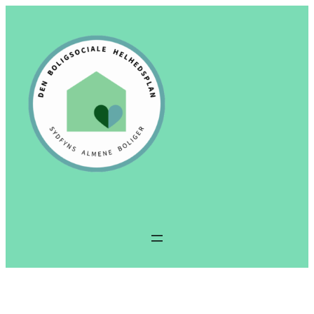
Spring
til
indhold