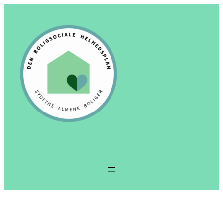
Spring
til
indhold