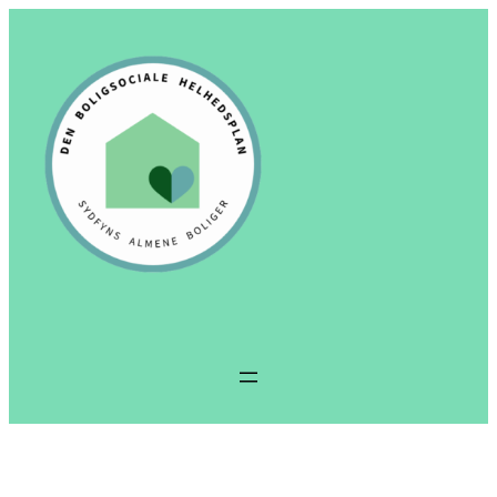
Spring
til
indhold