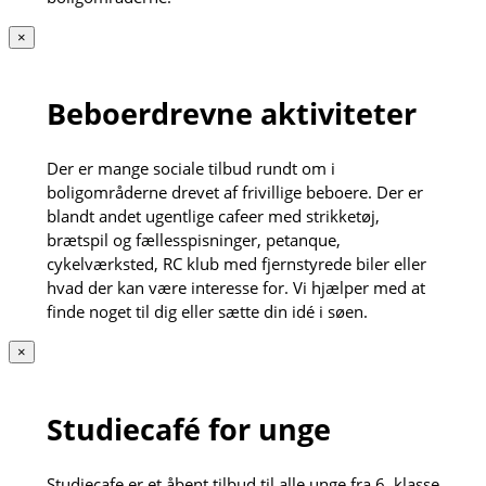
×
Beboerdrevne aktiviteter
Der er mange sociale tilbud rundt om i
boligområderne drevet af frivillige beboere. Der er
blandt andet ugentlige cafeer med strikketøj,
brætspil og fællesspisninger, petanque,
cykelværksted, RC klub med fjernstyrede biler eller
hvad der kan være interesse for. Vi hjælper med at
finde noget til dig eller sætte din idé i søen.
×
Studiecafé for unge
Studiecafe er et åbent tilbud til alle unge fra 6. klasse