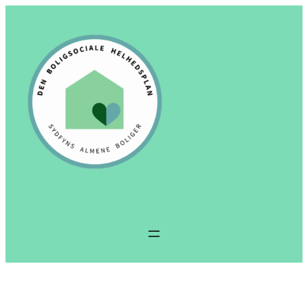
Spring
til
indhold