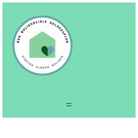
Spring
til
indhold